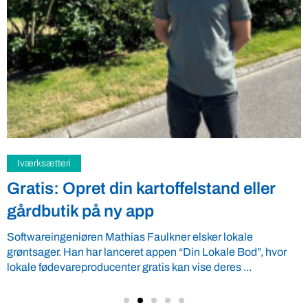
Samfund
Fredspligt giver landmænd strategisk
fordel
Arbejdsgiverforeningen GLS-A tilbyder ordnede forhold, som
giver ro i maven til landmænd – også i usikre tider. VBF byder
velkommen ...