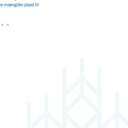
l skabe grobund for
havbrug i Politikenkronik. Af Johan W
Nielsen, ...