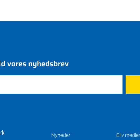
ld vores nyhedsbrev
rk
Nyheder
Bliv medl