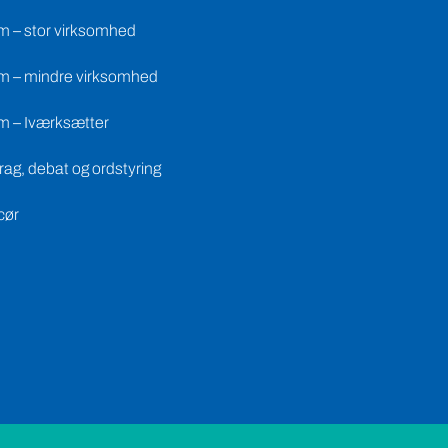
m – stor virksomhed
m – mindre virksomhed
m – Iværksætter
ag, debat og ordstyring
cør