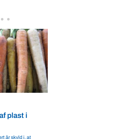
VBF-medlem, DNA Diagnostic, på da
dyresundhed og fødevaresikkerhed s
internationale styrkepositioner. ...
Akvakultur
andboungdom
”Blind lystfisker kan ogs
jse til debat
finde guldkorn for havbr
n er desværre aflyst
Steen Ulnits, fiskeribiolog og fluefiske
asyfood (medlem i
lystfisker Stig Bülow har fundet guldkor