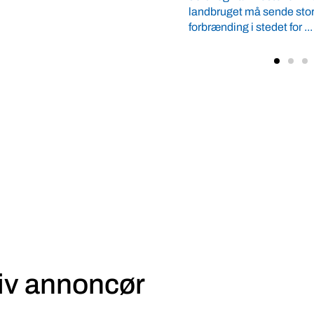
stedet for ...
VBF) og LandboUngdom vi
samarbejde på tværs ...
iv annoncør