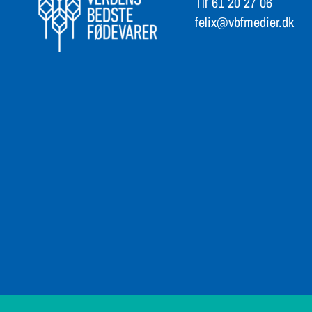
felix@vbfmedier.dk