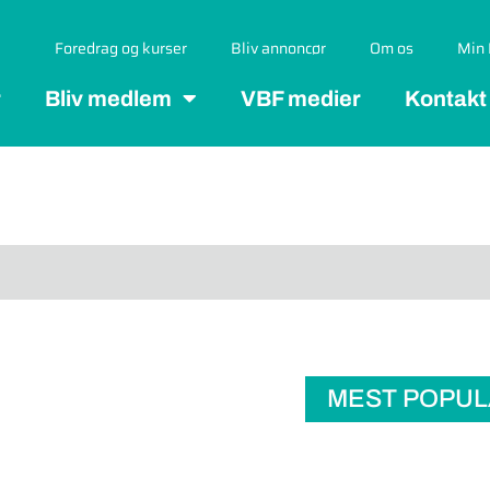
Foredrag og kurser
Bliv annoncør
Om os
Min 
r
Bliv medlem
VBF medier
Kontakt
MEST POPU