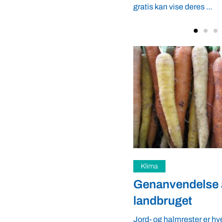
se deres ...
Arbejdsmiljø
delse af plast i
Easyfood og L
get
sætter madens re
rester er hvert år skyld i, at
Opdatering 25/10: Evente
å sende store mængder plast til
Fødevarevirksomheden E