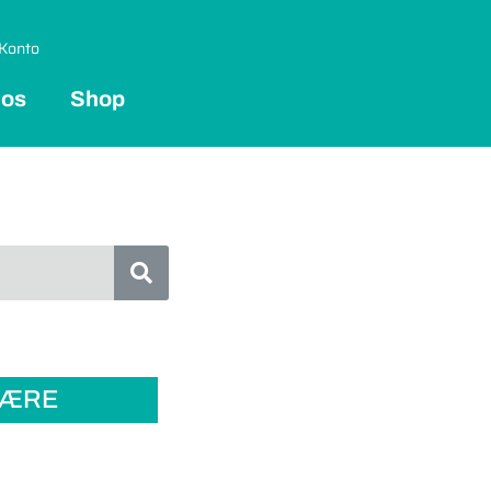
Konto
 os
Shop
LÆRE