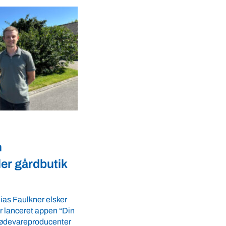
Dyrevelfærd
r landmænd
Dansk biotek styrker
dyresundhed og
fødevaresikkerhed i over
LS-A tilbyder
 ro i maven til
lande
tider. VBF byder
Med erfaring fra mere end 60 lande pe