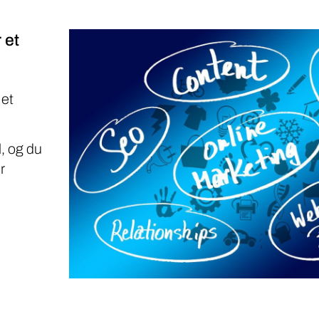
 et
 et
, og du
r