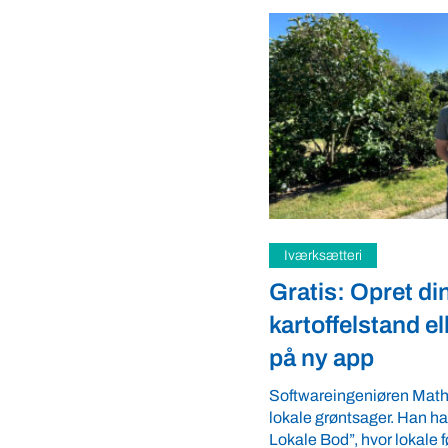
i
Samfund
Opret din
Fredspligt give
lstand eller gårdbutik
strategisk fordel
pp
Arbejdsgiverforeningen G
ordnede forhold, som giver
eniøren Mathias Faulkner elsker
landmænd – også i usikre 
sager. Han har lanceret appen “Din
velkommen ...
 hvor lokale fødevareproducenter