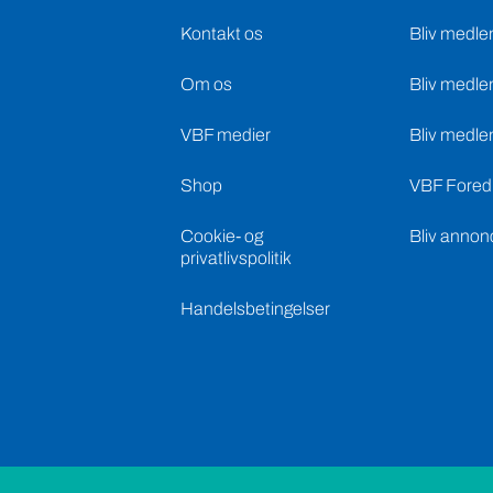
Kontakt os
Bliv medle
Om os
Bliv medle
VBF medier
Bliv medle
Shop
VBF Foredr
Cookie- og
Bliv annon
privatlivspolitik
Handelsbetingelser