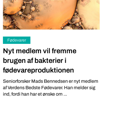
Fødevarer
Nyt medlem vil fremme
brugen af bakterier i
fødevareproduktionen
Iværksætter
Miljø
Seniorforsker Mads Bennedsen er nyt medlem
Gratis: 
DR podcasts om pesticider
af Verdens Bedste Fødevarer. Han melder sig
kartoffe
bør være pligtlytning for alle
ind, fordi han har et ønske om ...
på ny a
med pesticidholdninger
Softwareing
To DR-podcasts om kemikalier med Huxi Bach
lokale grønt
som vært og Nina Cedergreen som gæst, bør
Lokale Bod”,
være pligtlytning for alle med ...