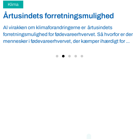
Uncategorized
Må man godt harve en stork ned i
landbruget?
”Harv lortet ned”, skrev en borger på Maskinbladets
facebookside, da de delte en video af en stork på en mark ...