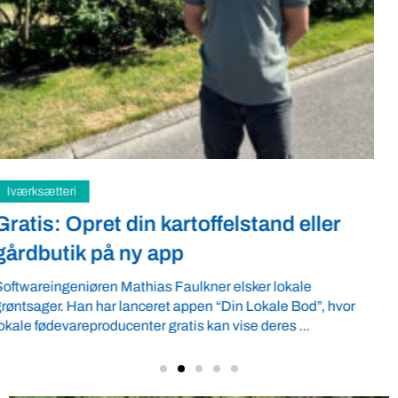
Samfund
Fredspligt giver landmænd strategisk
fordel
Arbejdsgiverforeningen GLS-A tilbyder ordnede forhold, som
giver ro i maven til landmænd – også i usikre tider. VBF byder
velkommen ...