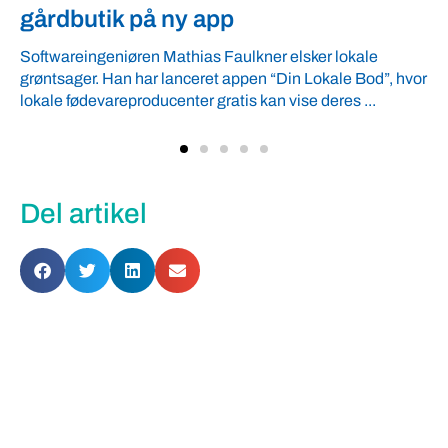
fordel
Arbejdsgiverforeningen GLS-A tilbyder ordnede forhold,
or
som giver ro i maven til landmænd – også i usikre tider.
VBF byder velkommen ...
Del artikel