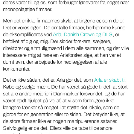
deres varer til, og os, som forbruger fødevarer fra noget nær
monopolagtige firmaer.
Men det er ikke firmaernes skyld, at tingene er, som de er.
Det er vores egen. De omtalte firmaer, herhjemme kunne
de eksemplificeres ved
Arla, Danish Crown og DLG
, er
befolket af dig og mig. Der sidder forskere, sælgere,
direktører og altmuligmænd i dem alle sammen, og det ville
interessere mig at høre en Arlaforsker sige, at han var et
dumt svin, der arbejdede for nedlæggelsen af alle
konkurrenter.
Det er ikke sådan, det er. Arla gør det, som
Arla er skabt til
.
Købe og sælge mælk. De har været så gode til det, at stort
set alle andre mejerier i Danmark er forsvundet, og de har
været godt hjulpet på vej af, at vi som forbrugere ikke
længere tænker så meget i at støtte det lokale, som de
gjorde for en generation eller to siden. Det betyder ikke, at
de store firmaer ikke er nogen manipulerende sataner.
Selvfølgelig er de det. Ellers ville de tabe til de andre