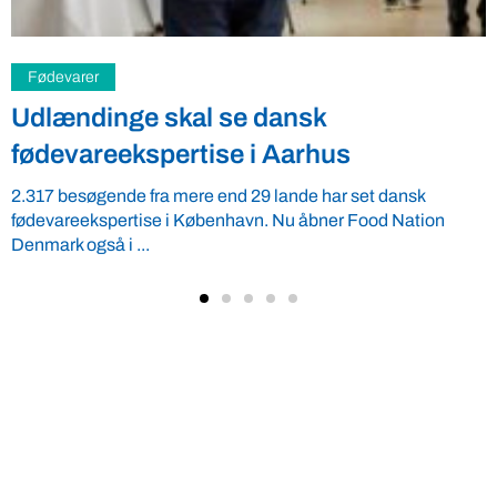
Fødevarer
Verdens Bedste på inspirationstur i
Baskerlandet
Verdens Bedste Fødevarer var med da ti nominerede til
”Basque Culinary World Prize” blev præsenteret i
Baskerlandet. Nu er vinderen ...