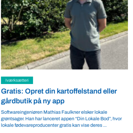
Samfund
Fredspligt giver landmænd strategisk
fordel
Arbejdsgiverforeningen GLS-A tilbyder ordnede forhold, som
giver ro i maven til landmænd – også i usikre tider. VBF byder
velkommen ...