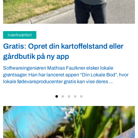
Samfund
Fredspligt giver landmænd strategisk
fordel
Arbejdsgiverforeningen GLS-A tilbyder ordnede forhold, som
giver ro i maven til landmænd – også i usikre tider. VBF byder
velkommen ...