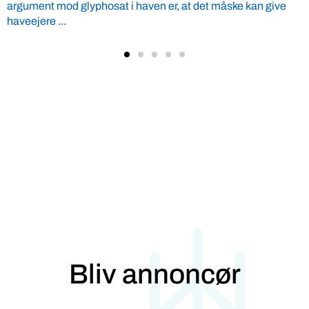
Hvordan producerer man 100 ton larver om dagen? Og kan
de blive billige nok til at erstatte soja i fodertruget? ...
Bliv annoncør