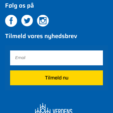
Følg os på
Tilmeld vores nyhedsbrev
Tilmeld nu