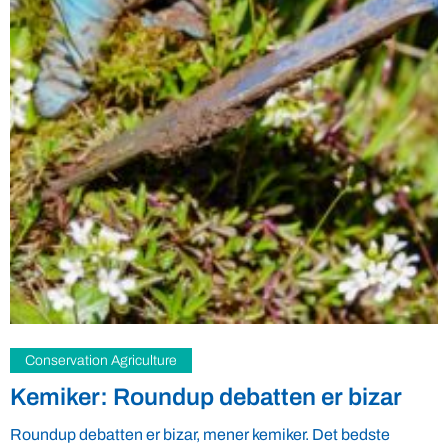
Dyrevelfærd
Hør hvordan man avler 100 ton larver
om dagen