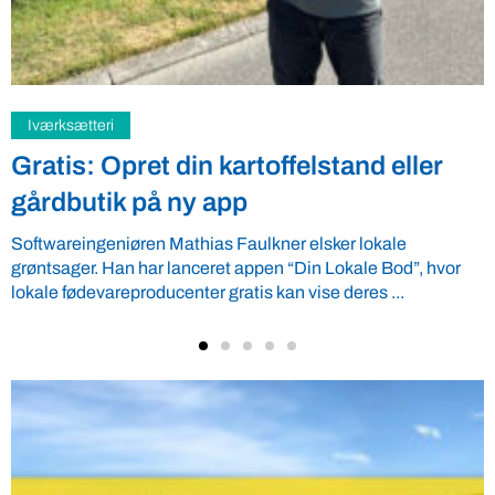
Samfund
Fredspligt giver landmænd strategisk
fordel
Arbejdsgiverforeningen GLS-A tilbyder ordnede forhold, som
giver ro i maven til landmænd – også i usikre tider. VBF byder
velkommen ...