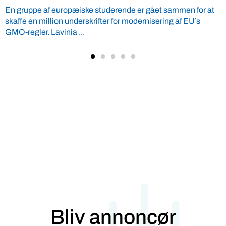
Verdens Bedste Fødevarer (VBF) vil sætte nyt liv til en debat
om fødevareerhvervene, som er blevet sur. VBF vil give ...
Bliv annoncør