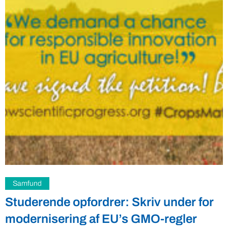
Fødevarer
Debatten om dansk mad smager som
sur mælk