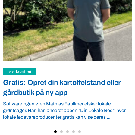
Samfund
Fredspligt giver landmænd strategisk
fordel
Arbejdsgiverforeningen GLS-A tilbyder ordnede forhold, som
giver ro i maven til landmænd – også i usikre tider. VBF byder
velkommen ...