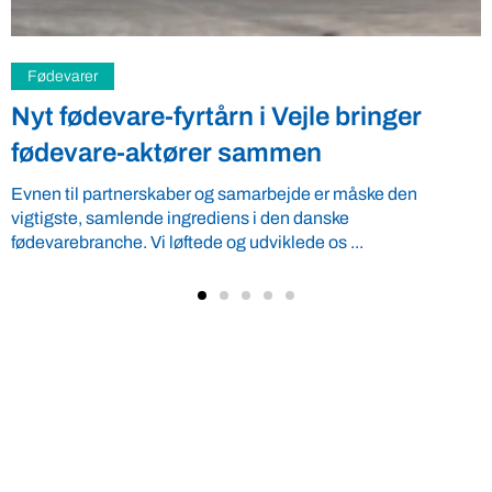
Landbrug
Bertelsen i ny bog: landmænds
perspektiv på natur er vidt forskelligt
Landmand og naturelsker Henrik Bertelsen deler landmænds
perspektiv på natur op i 6 grupper. Fra Naturintolerante til
Naturfanatiske. Uddrag af ...