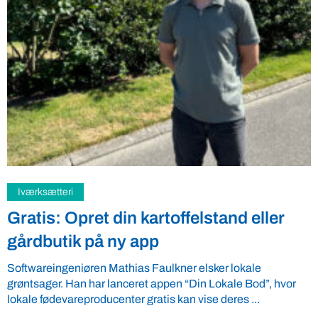
Samfund
Fredspligt giver landmænd strategisk
fordel
Arbejdsgiverforeningen GLS-A tilbyder ordnede forhold, som
giver ro i maven til landmænd – også i usikre tider. VBF byder
velkommen ...