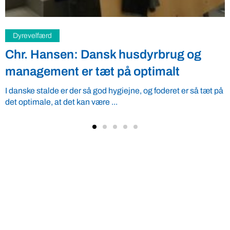
Samfund
Studerende opfordrer: Skriv under for
modernisering af EU’s GMO-regler
En gruppe af europæiske studerende er gået sammen for at
skaffe en million underskrifter for modernisering af EU’s
GMO-regler. Lavinia ...