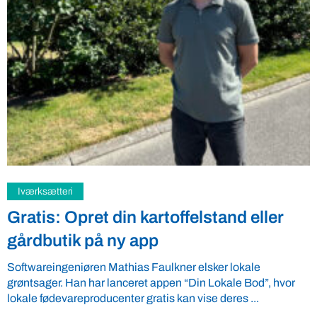
Samfund
Fredspligt giver landmænd strategisk
fordel
Arbejdsgiverforeningen GLS-A tilbyder ordnede forhold, som
giver ro i maven til landmænd – også i usikre tider. VBF byder
velkommen ...