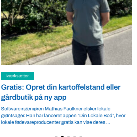
Samfund
Fredspligt giver landmænd strategisk
fordel
Arbejdsgiverforeningen GLS-A tilbyder ordnede forhold, som
giver ro i maven til landmænd – også i usikre tider. VBF byder
velkommen ...