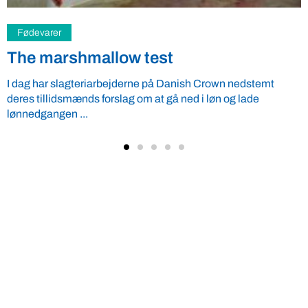
Landbrug
Talt efter munden
I går stjal jeg mig til gratis kaffe og kage ved Hillerød
Venstreforenings vælgermøde om vandplaner.
Fødevareordfører Henrik Høegh (V) ...