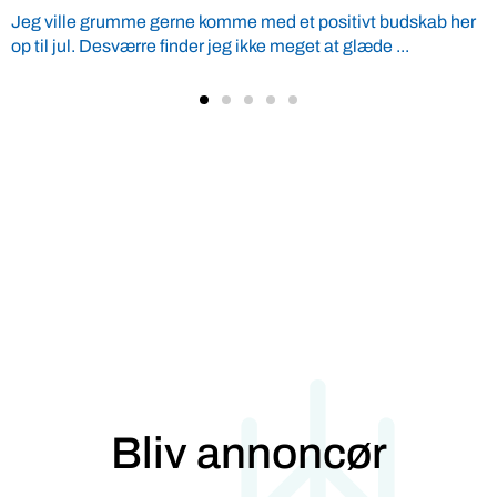
e gerne komme med et positivt budskab her
Den kemiske su
re finder jeg ikke meget at glæde ...
stærkt problem
i fødevarer, i gr
Bliv annoncør