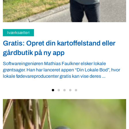
Samfund
 kartoffelstand eller
Fredspligt give
 app
fordel
ias Faulkner elsker lokale
Arbejdsgiverforeningen 
eret appen “Din Lokale Bod”, hvor
giver ro i maven til lan
r gratis kan vise deres ...
velkommen ...