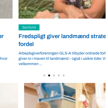
Samfund
Fredspligt giver landmænd strategisk
fordel
Arbejdsgiverforeningen GLS-A tilbyder ordnede forhold, som
giver ro i maven til landmænd – også i usikre tider. VBF byder
velkommen ...