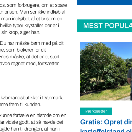
os, som forbrugere, om at spare
n prisen. Man ser ikke indkøb af
r man indkøbet af et tv som en
MEST POPUL
ilke typer krystaller, der er i
sin krop, siger han.
t. Du har måske børn med på dit
e, som blokerer for dit
nes måske, at det er et stort
 havde regnet med, fortsætter
å købmandsbutikker i Danmark,
rne frem til kunden.
teri
Samfund
 kunne fortælle en historie om en
: Opret din
Fredspligt giv
ar vidste godt, at så havde det
gde han til drengen, at han i
elstand eller gårdbutik
strategisk forde