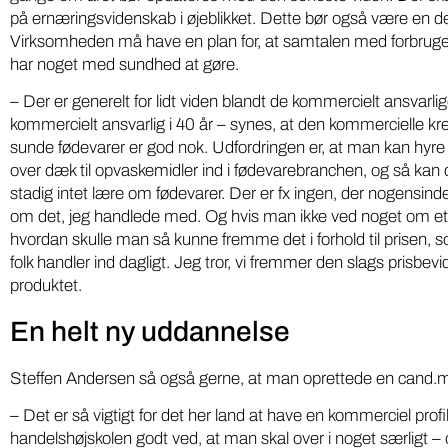
på ernæringsvidenskab i øjeblikket. Dette bør også være en d
Virksomheden må have en plan for, at samtalen med forbruger
har noget med sundhed at gøre.
– Der er generelt for lidt viden blandt de kommercielt ansvarlig
kommercielt ansvarlig i 40 år – synes, at den kommercielle kre
sunde fødevarer er god nok. Udfordringen er, at man kan hyre 
over dæk til opvaskemidler ind i fødevarebranchen, og så kan
stadig intet lære om fødevarer. Der er fx ingen, der nogensin
om det, jeg handlede med. Og hvis man ikke ved noget om et 
hvordan skulle man så kunne fremme det i forhold til prisen, s
folk handler ind dagligt. Jeg tror, vi fremmer den slags prisbev
produktet.
En helt ny uddannelse
Steffen Andersen så også gerne, at man oprettede en cand.
– Det er så vigtigt for det her land at have en kommerciel profi
handelshøjskolen godt ved, at man skal over i noget særligt – o