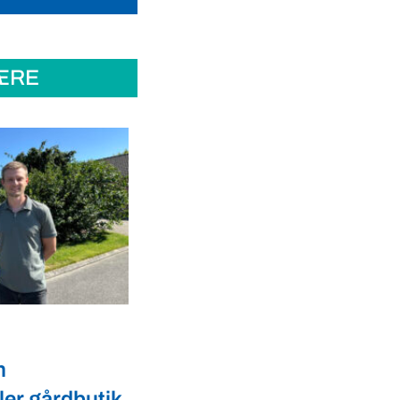
ÆRE
Dyrevelfærd
er landmænd
Dansk biotek styrker
l
dyresundhed og