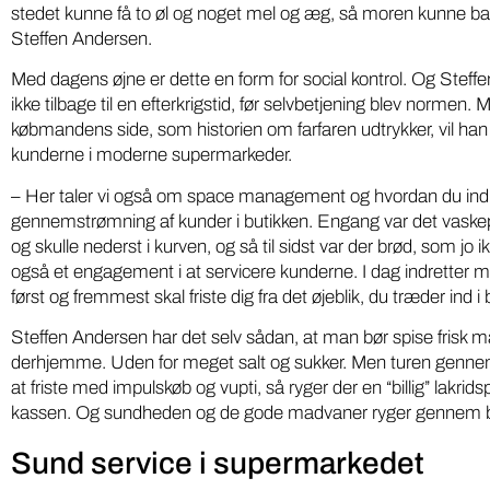
stedet kunne få to øl og noget mel og æg, så moren kunne bage 
på ny 
med pesticidholdninger
Steffen Andersen.
Softwarei
To DR-podcasts om kemikalier med Huxi
Med dagens øjne er dette en form for social kontrol. Og Steffe
lokale grø
Bach som vært og Nina Cedergreen som
ikke tilbage til en efterkrigstid, før selvbetjening blev normen
“Din Lokal
gæst, bør være pligtlytning for alle med ...
købmandens side, som historien om farfaren udtrykker, vil han
fødevarepr
kunderne i moderne supermarkeder.
– Her taler vi også om space management og hvordan du indret
gennemstrømning af kunder i butikken. Engang var det vaskepu
og skulle nederst i kurven, og så til sidst var der brød, som jo i
også et engagement i at servicere kunderne. I dag indretter m
først og fremmest skal friste dig fra det øjeblik, du træder ind i 
Steffen Andersen har det selv sådan, at man bør spise frisk 
derhjemme. Uden for meget salt og sukker. Men turen gennem
at friste med impulskøb og vupti, så ryger der en “billig” lakri
kassen. Og sundheden og de gode madvaner ryger gennem b
Sund service i supermarkedet