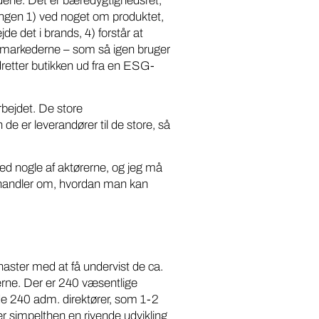
ordene. Det er bæredygtighedsret,
ngen 1) ved noget om produktet,
de det i brands, 4) forstår at
permarkederne – som så igen bruger
etter butikken ud fra en ESG-
arbejdet. De store
e er leverandører til de store, så
med nogle af aktørerne, og jeg må
m handler om, hvordan man kan
haster med at få undervist de ca.
rne. Der er 240 væsentlige
e 240 adm. direktører, som 1-2
 simpelthen en rivende udvikling