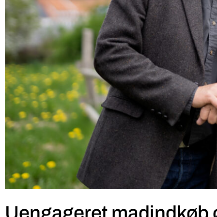
Uengageret madindkøb