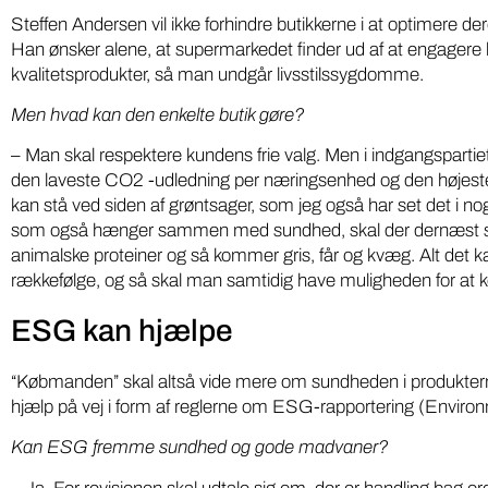
Steffen Andersen vil ikke forhindre butikkerne i at optimere d
Han ønsker alene, at supermarkedet finder ud af at engagere 
kvalitetsprodukter, så man undgår livsstilssygdomme.
Men hvad kan den enkelte butik gøre?
– Man skal respektere kundens frie valg. Men i indgangspartie
den laveste CO2 -udledning per næringsenhed og den højeste g
kan stå ved siden af grøntsager, som jeg også har set det i no
som også hænger sammen med sundhed, skal der dernæst stå
animalske proteiner og så kommer gris, får og kvæg. Alt det
rækkefølge, og så skal man samtidig have muligheden for at 
ESG kan hjælpe
“Købmanden” skal altså vide mere om sundheden i produkterne.
hjælp på vej i form af reglerne om ESG-rapportering (Envir
Kan ESG fremme sundhed og gode madvaner?