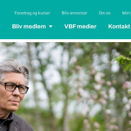
Foredrag og kurser
Bliv annoncør
Om os
Min 
r
Bliv medlem
VBF medier
Kontakt