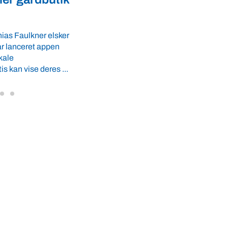
fødevaresikkerhed i over 
GLS-A tilbyder
r ro i maven til
lande
 tider. VBF byder
Med erfaring fra mere end 60 lande pege
VBF-medlem, DNA Diagnostic, på dan
dyresundhed og fødevaresikkerhed so
internationale styrkepositioner. ...