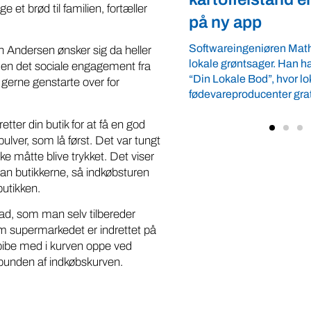
et brød til familien, fortæller
app
Arbejdsgiverforeningen 
ordnede forhold, som give
ngeniøren Mathias Faulkner elsker
n Andersen ønsker sig da heller
landmænd – også i usikre
ntsager. Han har lanceret appen
. Men det sociale engagement fra
velkommen ...
e Bod”, hvor lokale
 gerne genstarte over for
oducenter gratis kan vise deres ...
ter din butik for at få en god
lver, som lå først. Det var tungt
kke måtte blive trykket. Det viser
an butikkerne, så indkøbsturen
butikken.
mad, som man selv tilbereder
 supermarkedet er indrettet på
dspibe med i kurven oppe ved
unden af indkøbskurven.