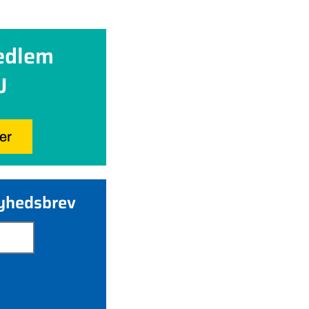
edlem
U
her
nyhedsbrev