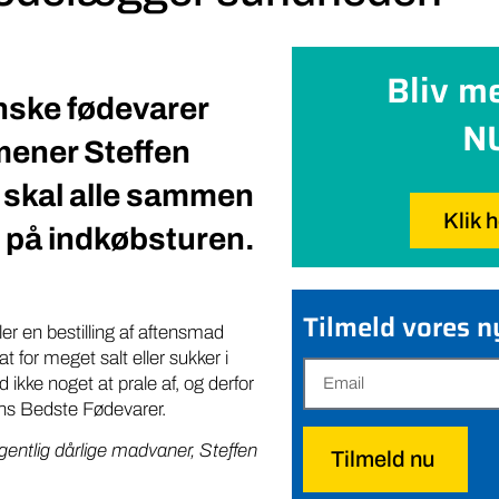
Bliv m
nske fødevarer
N
mener Steffen
 skal alle sammen
Klik 
lg på indkøbsturen.
Tilmeld vores 
ler en bestilling af aftensmad
 for meget salt eller sukker i
 ikke noget at prale af, og derfor
ens Bedste Fødevarer.
entlig dårlige madvaner, Steffen
Tilmeld nu