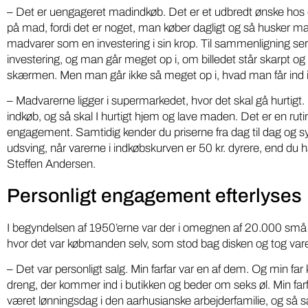
– Det er uengageret madindkøb. Det er et udbredt ønske hos 
på mad, fordi det er noget, man køber dagligt og så husker ma
madvarer som en investering i sin krop. Til sammenligning se
investering, og man går meget op i, om billedet står skarpt og hv
skærmen. Men man går ikke så meget op i, hvad man får ind i 
– Madvarerne ligger i supermarkedet, hvor det skal gå hurtig
indkøb, og så skal I hurtigt hjem og lave maden. Det er en rutin
engagement. Samtidig kender du priserne fra dag til dag og sy
udsving, når varerne i indkøbskurven er 50 kr. dyrere, end du
Steffen Andersen.
Personligt engagement efterlyses
I begyndelsen af 1950’erne var der i omegnen af 20.000 sm
hvor det var købmanden selv, som stod bag disken og tog vare
Iværksæt
Miljø
– Det var personligt salg. Min farfar var en af dem. Og min far
Gratis
DR podcasts om pesticider
dreng, der kommer ind i butikken og beder om seks øl. Min farf
været lønningsdag i den aarhusianske arbejderfamilie, og så sa
kartoff
bør være pligtlytning for alle