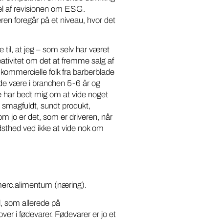
el af revisionen om ESG.
en foregår på et niveau, hvor det
e til, at jeg – som selv har været
ativitet om det at fremme salg af
kommercielle folk fra barberblade
 de være i branchen 5-6 år og
de har bedt mig om at vide noget
smagfuldt, sundt produkt,
om jo er det, som er driveren, når
idsthed ved ikke at vide nok om
merc.alimentum (næring).
l, som allerede på
ver i fødevarer. Fødevarer er jo et