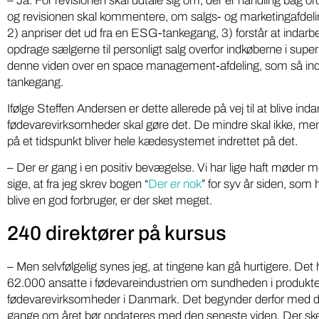
– Ja. For revisionen skal udtale sig om, der er handling bag 
og revisionen skal kommentere, om salgs- og marketingafdeli
2) anpriser det ud fra en ESG-tankegang, 3) forstår at indarbej
opdrage sælgerne til personligt salg overfor indkøberne i su
denne viden over en space management-afdeling, som så indr
tankegang.
Ifølge Steffen Andersen er dette allerede på vej til at blive ind
fødevarevirksomheder skal gøre det. De mindre skal ikke, men d
på et tidspunkt bliver hele kædesystemet indrettet på det.
– Der er gang i en positiv bevægelse. Vi har lige haft møder 
sige, at fra jeg skrev bogen “
Der
er
nok
” for syv år siden, so
blive en god forbruger, er der sket meget.
240 direktører på kursus
– Men selvfølgelig synes jeg, at tingene kan gå hurtigere. Det 
62.000 ansatte i fødevareindustrien om sundheden i produkte
fødevarevirksomheder i Danmark. Det begynder derfor med d
gange om året bør opdateres med den seneste viden. Der sker