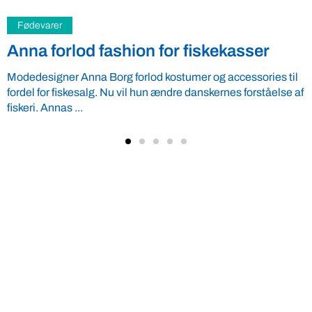
Uncategorized
Politikenkronik: Kan økologisk kylling
redde verden?
Politikenkronik af generalsekretær Rasmus Stuhr Jakobsen,
CARE Danmark, direktør Leif Nielsen, DI Fødevarer,
(tidligere) direktør Helle Græsted Bennedsen, Dansk
Planteværn, ...