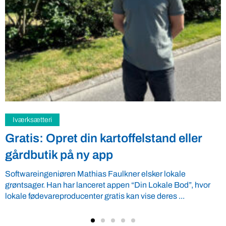
Samfund
Fredspligt giver landmænd strategisk
fordel
Arbejdsgiverforeningen GLS-A tilbyder ordnede forhold, som
giver ro i maven til landmænd – også i usikre tider. VBF byder
velkommen ...