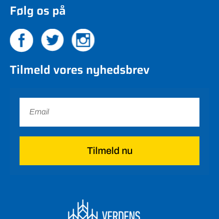
Følg os på
Tilmeld vores nyhedsbrev
Tilmeld nu