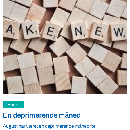
Akvakultur
Muslingefoder skal rense dansk
vandmiljø og erstatte importeret soja