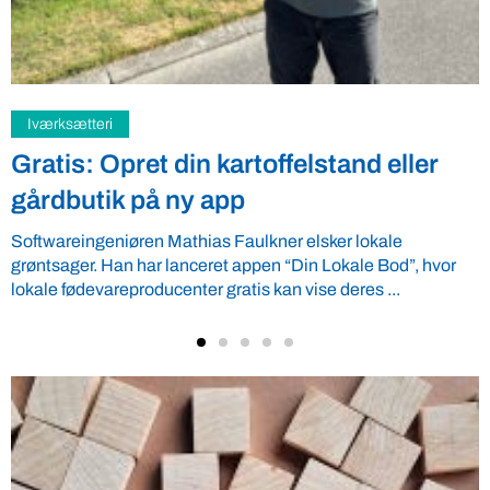
Samfund
Fredspligt giver landmænd strategisk
fordel
Arbejdsgiverforeningen GLS-A tilbyder ordnede forhold, som
giver ro i maven til landmænd – også i usikre tider. VBF byder
velkommen ...