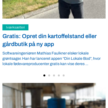
Samfund
Fredspligt giver landmænd strategisk
fordel
Arbejdsgiverforeningen GLS-A tilbyder ordnede forhold, som
giver ro i maven til landmænd – også i usikre tider. VBF byder
velkommen ...