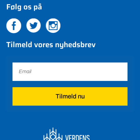
Følg os på
Tilmeld vores nyhedsbrev
Tilmeld nu