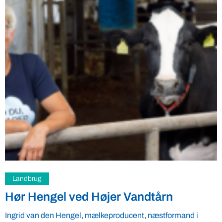
Bornholm
VBF skal lære bornholmske
madildsjæle at tjene mere på mad