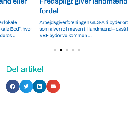
Fredspligt giver landmænd strategisk
fordel
Arbejdsgiverforeningen GLS-A tilbyder ordnede forhold,
som giver ro i maven til landmænd – også i usikre tider.
VBF byder velkommen ...
Del artikel