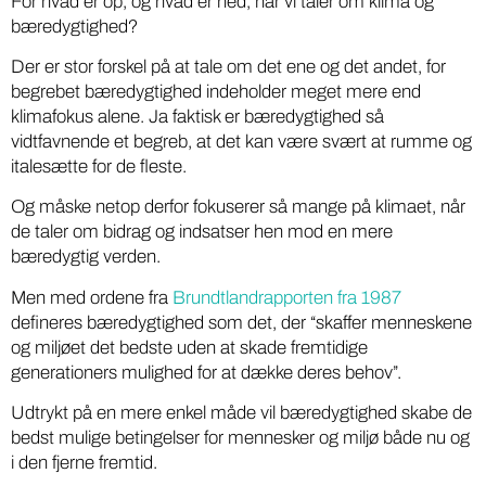
For hvad er op, og hvad er ned, når vi taler om klima og
bæredygtighed?
Der er stor forskel på at tale om det ene og det andet, for
begrebet bæredygtighed indeholder meget mere end
klimafokus alene. Ja faktisk er bæredygtighed så
vidtfavnende et begreb, at det kan være svært at rumme og
italesætte for de fleste.
Og måske netop derfor fokuserer så mange på klimaet, når
de taler om bidrag og indsatser hen mod en mere
bæredygtig verden.
Men med ordene fra
Brundtlandrapporten fra 1987
defineres bæredygtighed som det, der “skaffer menneskene
og miljøet det bedste uden at skade fremtidige
generationers mulighed for at dække deres behov”.
Udtrykt på en mere enkel måde vil bæredygtighed skabe de
bedst mulige betingelser for mennesker og miljø både nu og
i den fjerne fremtid.