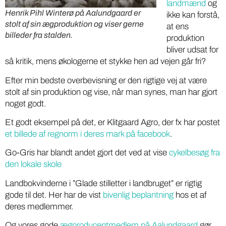
landmænd
og
Henrik Pihl Winterø på Aalundgaard er
ikke kan forstå,
stolt af sin ægproduktion og viser gerne
at ens
billeder fra stalden.
produktion
bliver udsat for
så kritik, mens økologerne et stykke hen ad vejen går fri?
Efter min bedste overbevisning er den rigtige vej at være
stolt af sin produktion og vise, når man synes, man har gjort
noget godt.
Et godt eksempel på det, er Klitgaard Agro, der fx har postet
et billede af regnorm i deres mark på facebook
.
Go-Gris har blandt andet gjort det ved at vise
cykelbesøg fra
den lokale skole
Landbokvinderne i ”Glade stilletter i landbruget” er rigtig
gode til det. Her har de vist
bivenlig beplantning
hos et af
deres medlemmer.
Og vores gode
ægproducentmedlem på Aalundgaard
gør