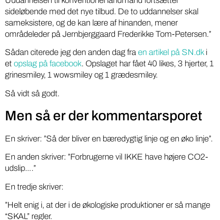
Uddannelsen til konventionel landmand fortsætter
sideløbende med det nye tilbud. De to uddannelser skal
sameksistere, og de kan lære af hinanden, mener
områdeleder på Jernbjerggaard Frederikke Tom-Petersen.”
Sådan citerede jeg den anden dag fra
en artikel på SN.dk
i
et
opslag på facebook
. Opslaget har fået 40 likes, 3 hjerter, 1
grinesmiley, 1 wowsmiley og 1 grædesmiley.
Så vidt så godt.
Men så er der kommentarsporet
En skriver: ”Så der bliver en bæredygtig linje og en øko linje”.
En anden skriver: ”Forbrugerne vil IKKE have højere CO2-
udslip….”
En tredje skriver:
”Helt enig i, at der i de økologiske produktioner er så mange
“SKAL” regler.