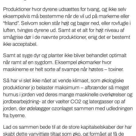
Produktioner hvor dyrene udsættes for tvang, og ikke selv
eksempelvis må bestemme når de vil ud på markerne eller
“friland”. Selvom solen står højt og bager ned, eller rovfugle i
luften, tvinges dyrene ud. Samt at et alt for højt niveau af
smågrise dør i de nævnte produktioner, enig det er bestemt
ikke acceptabel.
Samt at syge dyr og planter ikke bliver behandlet optimalt
når ramt af en sygdom. Eksempel økomarker hvor
maskinerne er helt sorte af svampe når høstes – toxiner.
Så har vi slet ikke nået at vende klimaet, som økologiske
produktioner jo belaster maksimum – afbrænder så meget
humus i jorden ved deres mange maskinelle overkørelser og
jordbearbejdning- at der vælter CO2 og latergasser op af
jorden, der ødelægger ozonlaget sammen med udledningen
fra byerne.
Lad os sammen bede til at de store kapitalselskaber der har
skabt dette vanvittige tiltag som øko, og formået at få de