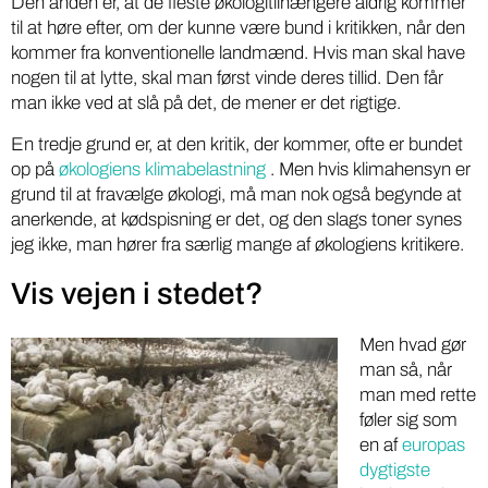
Den anden er, at de fleste økologitilhængere aldrig kommer
til at høre efter, om der kunne være bund i kritikken, når den
kommer fra konventionelle landmænd. Hvis man skal have
nogen til at lytte, skal man først vinde deres tillid. Den får
man ikke ved at slå på det, de mener er det rigtige.
En tredje grund er, at den kritik, der kommer, ofte er bundet
op på
økologiens klimabelastning
. Men hvis klimahensyn er
grund til at fravælge økologi, må man nok også begynde at
anerkende, at kødspisning er det, og den slags toner synes
jeg ikke, man hører fra særlig mange af økologiens kritikere.
Vis vejen i stedet?
Men hvad gør
man så, når
man med rette
føler sig som
en af
europas
dygtigste