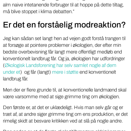
alm naive intetanende forbruger til at hoppe på dette tiltag,
må blive stoppet i klima debatten.”
Er det en forståelig modreaktion?
Jeg kan sådan set langt hen ad vejen godt forstå trangen til
at forsøge at pointere problemer i økologien, der efter min
bedste overbevisning får langt mere offentligt medløb end
konventionelt landbrug får. Og ja, økologien har udfordringer
(
Økologisk Landsforening har selv samlet nogle af dem
under et
) og får (langt)
mere i støtte
end konventionelt
landbrug får.
Men der er flere grunde til, at konventionelle landmænd skal
være varsomme med at sige grimme ting om økologien.
Den første er, at det er uklædeligt. Hvis man selv går og er
træt af, at andre siger grimme ting om ens produktion, er det
rimelig skidt at besvare kritikken ved at slå på nogle andre.