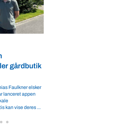
Dyrevelfærd
er landmænd
Dansk biotek styrker
l
dyresundhed og
fødevaresikkerhed i over 
GLS-A tilbyder
r ro i maven til
lande
 tider. VBF byder
Med erfaring fra mere end 60 lande pege
VBF-medlem, DNA Diagnostic, på dan
dyresundhed og fødevaresikkerhed so
internationale styrkepositioner. ...