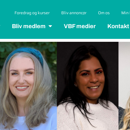
Foredrag og kurser
Bliv annoncør
Om os
Min 
r
Bliv medlem
VBF medier
Kontakt