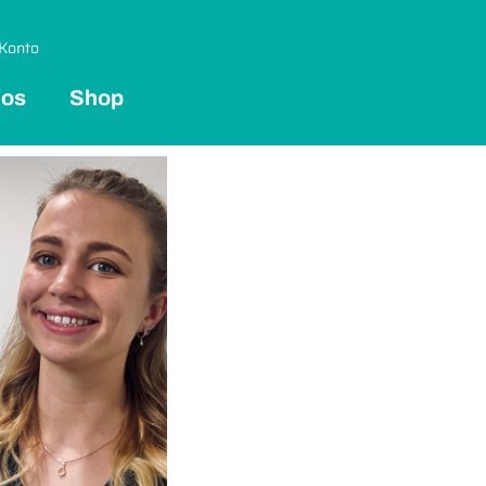
Konto
 os
Shop