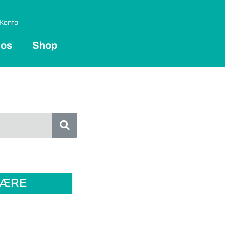
Konto
 os
Shop
LÆRE