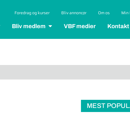
Foredrag og kurser
Bliv annoncør
Om os
Min 
r
Bliv medlem
VBF medier
Kontakt
MEST POPU