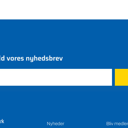
ld vores nyhedsbrev
rk
Nyheder
Bliv medl