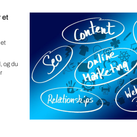
 et
 et
, og du
r