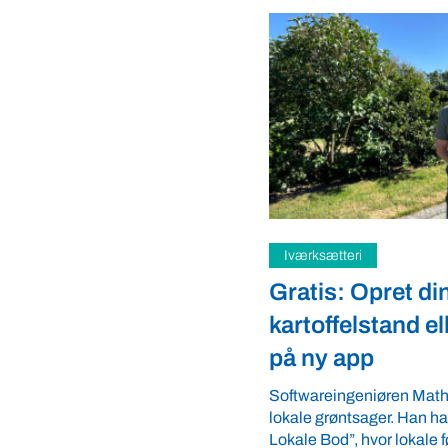
i
Samfund
Opret din
Fredspligt give
lstand eller gårdbutik
strategisk fordel
pp
Arbejdsgiverforeningen G
ordnede forhold, som giver
eniøren Mathias Faulkner elsker
landmænd – også i usikre 
sager. Han har lanceret appen “Din
velkommen ...
 hvor lokale fødevareproducenter