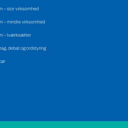
m – stor virksomhed
m – mindre virksomhed
m – Iværksætter
ag, debat og ordstyring
cør