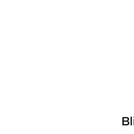
forbrænding i 
landmænd – også i usikre tider. VBF byder
velkommen ...
Bl