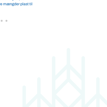
 En stor del af
det måske kan give haveejere ...