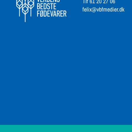
felix@vbfmedier.dk