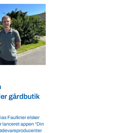
Dyrevelfærd
r landmænd
Dansk biotek styrker
dyresundhed og
fødevaresikkerhed i over
LS-A tilbyder
 ro i maven til
lande
tider. VBF byder
Med erfaring fra mere end 60 lande pe