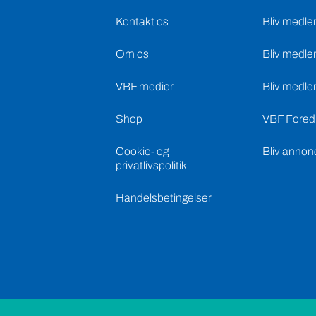
Kontakt os
Bliv medle
Om os
Bliv medle
VBF medier
Bliv medle
Shop
VBF Foredr
Cookie- og
Bliv annon
privatlivspolitik
Handelsbetingelser