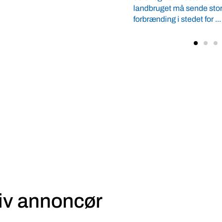
stedet for ...
Verdens Bedste Fødevarer.
landbruget ...
iv annoncør