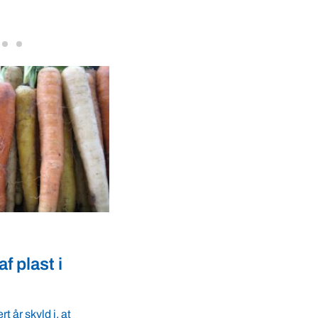
VBF-medlem, DNA Diagnostic, på da
dyresundhed og fødevaresikkerhed s
internationale styrkepositioner. ...
Conservation Agriculture
lte – hvis de
Kemiker: Roundup debat
bizar
sen, Institut for
Roundup debatten er bizar, mener kem
ersitet, medlem af
bedste argument mod glyphosat i haven