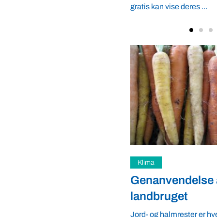
se deres ...
Fødevarer
ndelse af plast i
Ingen behøver su
get
får dansk hjælp
rester er hvert år skyld i, at
Af Professor Jørgen E. Ole
å sende store mængder plast til
Agroøkologi, Aarhus Univ