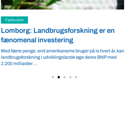
Medier
Opråb til forskere
Med et meget løst skud vil jeg gætte på, at jeg har talt med
hundredevis af forskere til i hvert ...