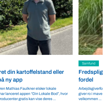
Samfund
Fredspligt giver landmænd strategisk
fordel
Arbejdsgiverforeningen GLS-A tilbyder ordnede forhold, som
giver ro i maven til landmænd – også i usikre tider. VBF byder
velkommen ...