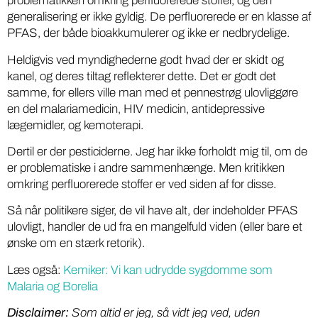
problematikken omkring perfluorerede stoffer, og den
generalisering er ikke gyldig. De perfluorerede er en klasse af
PFAS, der både bioakkumulerer og ikke er nedbrydelige.
Heldigvis ved myndighederne godt hvad der er skidt og
kanel, og deres tiltag reflekterer dette. Det er godt det
samme, for ellers ville man med et pennestrøg ulovliggøre
en del malariamedicin, HIV medicin, antidepressive
lægemidler, og kemoterapi.
Dertil er der pesticiderne. Jeg har ikke forholdt mig til, om de
er problematiske i andre sammenhænge. Men kritikken
omkring perfluorerede stoffer er ved siden af for disse.
Så når politikere siger, de vil have alt, der indeholder PFAS
ulovligt, handler de ud fra en mangelfuld viden (eller bare et
ønske om en stærk retorik).
Læs også:
Kemiker: Vi kan udrydde sygdomme som
Malaria og Borelia
Disclaimer:
Som altid er jeg, så vidt jeg ved, uden