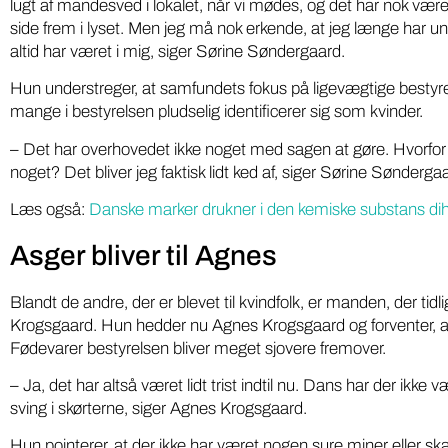
lugt af mandesved i lokalet, når vi mødes, og det har nok vær
side frem i lyset. Men jeg må nok erkende, at jeg længe har un
altid har været i mig, siger Sørine Søndergaard.
Hun understreger, at samfundets fokus på ligevægtige bestyrels
mange i bestyrelsen pludselig identificerer sig som kvinder.
– Det har overhovedet ikke noget med sagen at gøre. Hvorfor s
noget? Det bliver jeg faktisk lidt ked af, siger Sørine Sønderga
Læs også:
Danske marker drukner i den kemiske substans d
Asger bliver til Agnes
Blandt de andre, der er blevet til kvindfolk, er manden, der ti
Krogsgaard. Hun hedder nu Agnes Krogsgaard og forventer, at
Fødevarer bestyrelsen bliver meget sjovere fremover.
– Ja, det har altså været lidt trist indtil nu. Dans har der ikke
sving i skørterne, siger Agnes Krogsgaard.
Iværksæt
Miljø
Hun pointerer, at der ikke har været nogen sure miner eller skæ