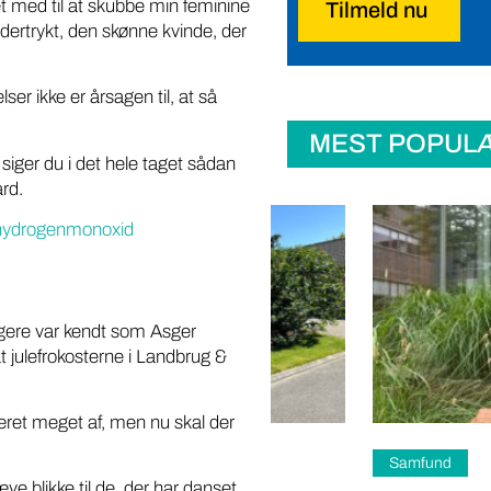
et med til at skubbe min feminine
Tilmeld nu
dertrykt, den skønne kvinde, der
er ikke er årsagen til, at så
MEST POPUL
iger du i det hele taget sådan
ard.
ihydrogenmonoxid
dligere var kendt som Asger
 julefrokosterne i Landbrug &
 været meget af, men nu skal der
teri
Samfund
ve blikke til de, der har danset