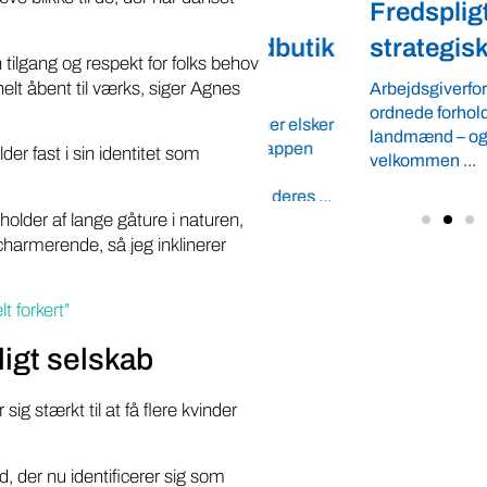
: Opret din
Fredspligt giv
elstand eller gårdbutik
strategisk forde
tilgang og respekt for folks behov
app
 helt åbent til værks, siger Agnes
Arbejdsgiverforeningen 
ordnede forhold, som give
ngeniøren Mathias Faulkner elsker
landmænd – også i usikre
ntsager. Han har lanceret appen
er fast i sin identitet som
velkommen ...
e Bod”, hvor lokale
oducenter gratis kan vise deres ...
 holder af lange gåture i naturen,
charmerende, så jeg inklinerer
t forkert”
ligt selskab
 stærkt til at få flere kvinder
, der nu identificerer sig som