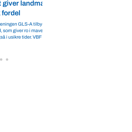
er landmænd
Dansk biotek styrker
l
dyresundhed og
fødevaresikkerhed i over 
GLS-A tilbyder
r ro i maven til
lande
 tider. VBF byder
Med erfaring fra mere end 60 lande pege
VBF-medlem, DNA Diagnostic, på dan
dyresundhed og fødevaresikkerhed so
internationale styrkepositioner. ...