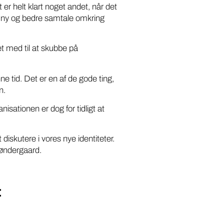
 er helt klart noget andet, når det
lt ny og bedre samtale omkring
et med til at skubbe på
e tid. Det er en af de gode ting,
n.
nisationen er dog for tidligt at
at diskutere i vores nye identiteter.
 Søndergaard.
: