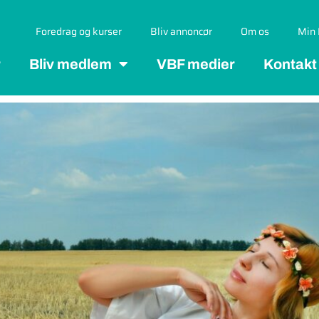
Foredrag og kurser
Bliv annoncør
Om os
Min 
r
Bliv medlem
VBF medier
Kontakt