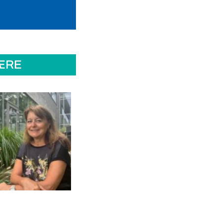
ÆRE
Dyrevelfærd