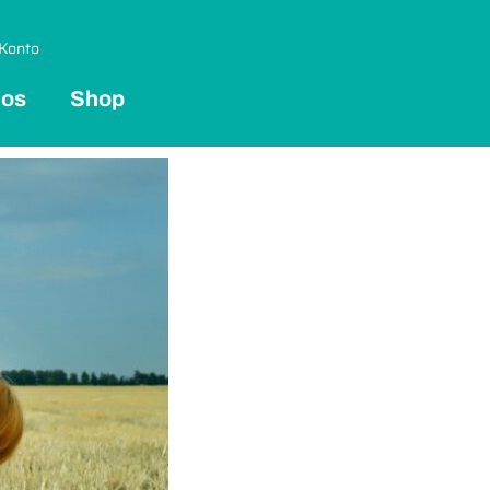
Konto
 os
Shop