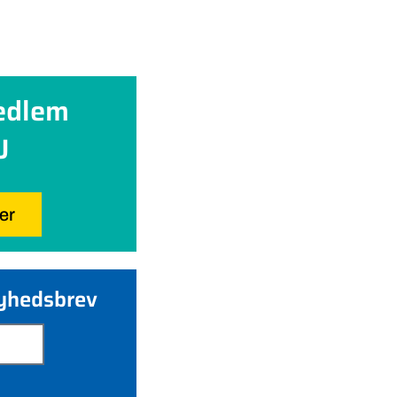
edlem
U
her
nyhedsbrev