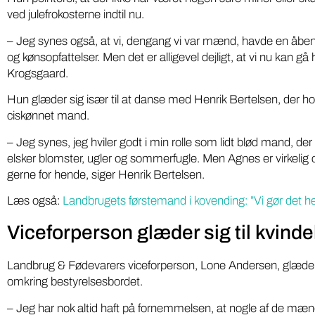
Gratis
DR podcasts om pesticider
ved julefrokosterne indtil nu.
kartoff
bør være pligtlytning for alle
– Jeg synes også, at vi, dengang vi var mænd, havde en åben 
på ny 
med pesticidholdninger
og kønsopfattelser. Men det er alligevel dejligt, at vi nu kan gå
Krogsgaard.
Softwarei
To DR-podcasts om kemikalier med Huxi
lokale grø
Bach som vært og Nina Cedergreen som
Hun glæder sig især til at danse med Henrik Bertelsen, der hold
“Din Lokal
gæst, bør være pligtlytning for alle med ...
ciskønnet mand.
fødevarepr
– Jeg synes, jeg hviler godt i min rolle som lidt blød mand, der
elsker blomster, ugler og sommerfugle. Men Agnes er virkelig 
gerne for hende, siger Henrik Bertelsen.
Læs også:
Landbrugets førstemand i kovending: ”Vi gør det hel
Viceforperson glæder sig til kvinde
Landbrug & Fødevarers viceforperson, Lone Andersen, glæder sig
omkring bestyrelsesbordet.
– Jeg har nok altid haft på fornemmelsen, at nogle af de mænd