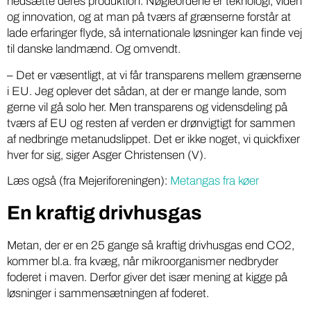
nedsætte deres produktion. Nøgleordene er teknologi, viden
og innovation, og at man på tværs af grænserne forstår at
lade erfaringer flyde, så internationale løsninger kan finde vej
til danske landmænd. Og omvendt.
– Det er væsentligt, at vi får transparens mellem grænserne
i EU. Jeg oplever det sådan, at der er mange lande, som
gerne vil gå solo her. Men transparens og vidensdeling på
tværs af EU og resten af verden er drønvigtigt for sammen
af nedbringe metanudslippet. Det er ikke noget, vi quickfixer
hver for sig, siger Asger Christensen (V).
Læs også (fra Mejeriforeningen):
Metangas fra køer
En kraftig drivhusgas
Metan, der er en 25 gange så kraftig drivhusgas end CO2,
kommer bl.a. fra kvæg, når mikroorganismer nedbryder
foderet i maven. Derfor giver det især mening at kigge på
løsninger i sammensætningen af foderet.