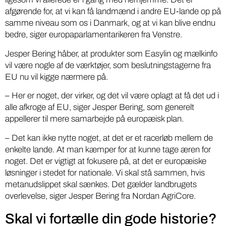
afgørende for, at vi kan få landmænd i andre EU-lande op på
samme niveau som os i Danmark, og at vi kan blive endnu
bedre, siger europaparlamentarikeren fra Venstre.
Jesper Bering håber, at produkter som Easylin og mælkinfo
vil være nogle af de værktøjer, som beslutningstagerne fra
EU nu vil kigge nærmere på.
– Her er noget, der virker, og det vil være oplagt at få det ud i
alle afkroge af EU, siger Jesper Bering, som generelt
appellerer til mere samarbejde på europæisk plan.
– Det kan ikke nytte noget, at det er et racerløb mellem de
enkelte lande. At man kæmper for at kunne tage æren for
noget. Det er vigtigt at fokusere på, at det er europæiske
løsninger i stedet for nationale. Vi skal stå sammen, hvis
metanudslippet skal sænkes. Det gælder landbrugets
overlevelse, siger Jesper Bering fra Nordan AgriCore.
Skal vi fortælle din gode historie?