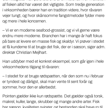
af fisken altid har været det vigtigste. Som tredje generation
i virksomheden bærer han en tradition videre, hvor råvaren
vejer tungt, og hvor skånsomme fangstmetoder fylder mere
og mere i hele koncernen.
– Vi er en moderne seafood-grossist, og vi vil gerne være
endnu mere moderne. Branchen har i mange år haft fokus
på bare at levere en masse fisk og skaldyr. Vi prøver i stedet
at få kunderne til at bruge det fisk, der er i sæson, siger adm.
direktør Christian Mejlhart.
Han uddyber med et konkret eksempel, som går igen i hele
virksomhedens tilgang til råvaren:
– I stedet for at bruge rødspætten, når den som nu i februar
er tyndest og dårligst, skal man vente til sent forår og
sommer, hvor den er allerbedst.
Pointen gælder ikke kun rødspætte. Det gælder også torsk,
makrel, kuller, lange, skrubber og mange andre arter. Fisk
har sæson, kvaliteten svinger, og bestanden skal have ro til