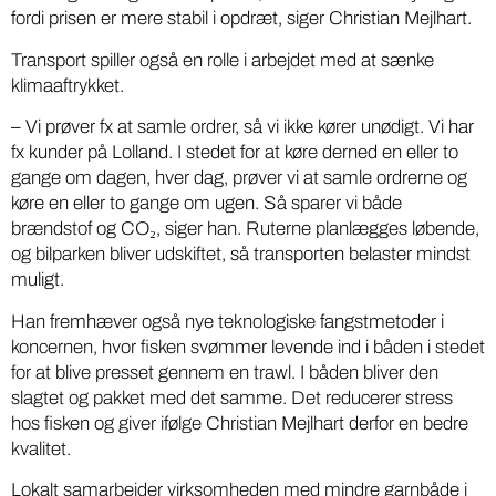
fordi prisen er mere stabil i opdræt, siger Christian Mejlhart.
Transport spiller også en rolle i arbejdet med at sænke
klimaaftrykket.
– Vi prøver fx at samle ordrer, så vi ikke kører unødigt. Vi har
fx kunder på Lolland. I stedet for at køre derned en eller to
gange om dagen, hver dag, prøver vi at samle ordrerne og
køre en eller to gange om ugen. Så sparer vi både
brændstof og CO₂, siger han. Ruterne planlægges løbende,
og bilparken bliver udskiftet, så transporten belaster mindst
muligt.
Han fremhæver også nye teknologiske fangstmetoder i
koncernen, hvor fisken svømmer levende ind i båden i stedet
for at blive presset gennem en trawl. I båden bliver den
slagtet og pakket med det samme. Det reducerer stress
hos fisken og giver ifølge Christian Mejlhart derfor en bedre
kvalitet.
Lokalt samarbejder virksomheden med mindre garnbåde i