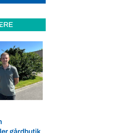
ÆRE
Dyrevelfærd
er landmænd
Dansk biotek styrker
l
dyresundhed og