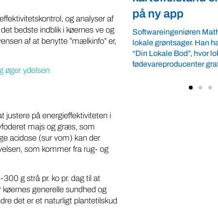
app
Arbejdsgiverforeningen 
ffektivitetskontrol, og analyser af
ordnede forhold, som give
et bedste indblik i køernes ve og
ngeniøren Mathias Faulkner elsker
landmænd – også i usikre
ensen af at benytte ”mælkinfo” er,
ntsager. Han har lanceret appen
velkommen ...
e Bod”, hvor lokale
oducenter gratis kan vise deres ...
og øger ydelsen
 justere på energieffektiviteten i
ovfoderet majs og græs, som
ge acidose (sur vom) kan der
tivelsen, som kommer fra rug- og
0 g strå pr. ko pr. dag til at
er køernes generelle sundhed og
e det er et naturligt plantetilskud