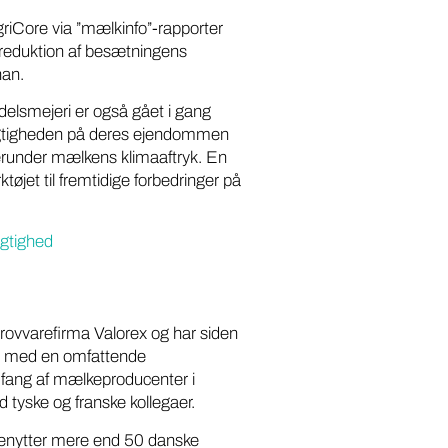
riCore via ”mælkinfo”-rapporter
reduktion af besætningens
han.
elsmejeri er også gået i gang
gtigheden på deres ejendommen
under mælkens klimaaftryk. En
øjet til fremtidige forbedringer på
ygtighed
grovvarefirma Valorex og har siden
er med en omfattende
 omfang af mælkeproducenter i
 tyske og franske kollegaer.
benytter mere end 50 danske