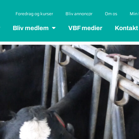
Foredrag og kurser
Bliv annoncør
Om os
Min 
r
Bliv medlem
VBF medier
Kontakt