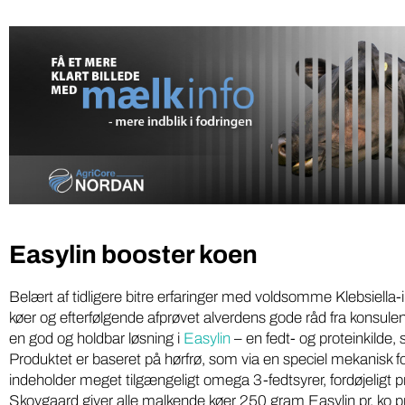
Easylin booster koen
Belært af tidligere bitre erfaringer med voldsomme Klebsiella-
køer og efterfølgende afprøvet alverdens gode råd fra konsule
en god og holdbar løsning i
Easylin
– en fedt- og proteinkilde, 
Produktet er baseret på hørfrø, som via en speciel mekanisk f
indeholder meget tilgængeligt omega 3-fedtsyrer, fordøjeligt 
Skovgaard giver alle malkende køer 250 gram Easylin pr. ko pr.