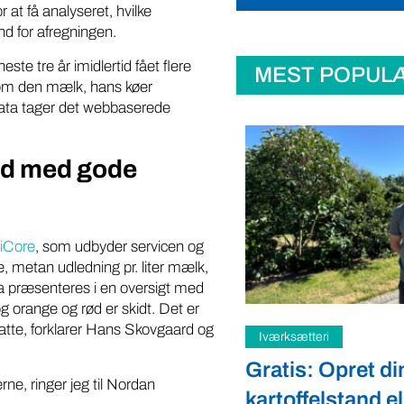
 at få analyseret, hvilke
und for afregningen.
te tre år imidlertid fået flere
MEST POPUL
 om den mælk, hans køer
data tager det webbaserede
ed med gode
iCore
, som udbyder servicen og
e, metan udledning pr. liter mælk,
ta præsenteres i en oversigt med
og orange og rød er skidt. Det er
satte, forklarer Hans Skovgaard og
teri
Samfund
: Opret din
Fredspligt giv
rne, ringer jeg til Nordan
elstand eller gårdbutik
strategisk forde