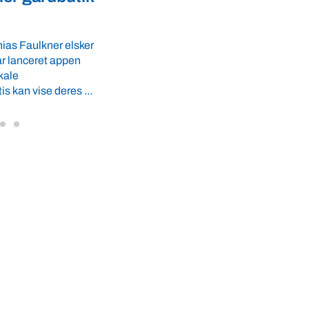
fødevaresikkerhed i over 
GLS-A tilbyder
r ro i maven til
lande
 tider. VBF byder
Med erfaring fra mere end 60 lande pege
VBF-medlem, DNA Diagnostic, på dan
dyresundhed og fødevaresikkerhed so
internationale styrkepositioner. ...