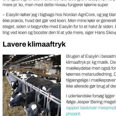
mere pr. ko, men med dette niveau fungerer køerne super.
– Easylin køber jeg i bigbags hos Nordan AgriCore, og jeg blan
ikke præcis, hvad det gør ved koen. Men mine køer er generelt
steget, siden vi begyndte med Easylin for to et halvt år siden
ting ved koen og booster den til at yde mere, siger Hans Skov
Lavere klimaaftryk
Brugen af Easylin i besætn
klimaaftryk pr. kg mælk. De
mælkeydelse men også fordi
køernes metanudledning. Dis
tilgængelige i mælkeprøven
ikke allerede gør brug af de
I udenlandske forsøg ligger
ifølge Jesper Bering meget
rapport beskriver metanre
procent.