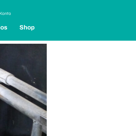
Konto
 os
Shop