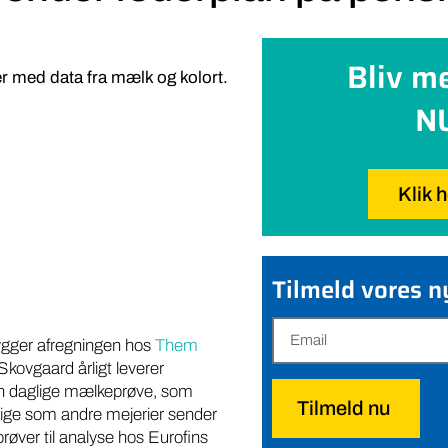
Bliv m
 med data fra mælk og kolort.
N
Klik 
Tilmeld vores 
ygger afregningen hos
Them
 Skovgaard årligt leverer
n daglige mælkeprøve, som
Tilmeld nu
lige som andre mejerier sender
øver til analyse hos Eurofins