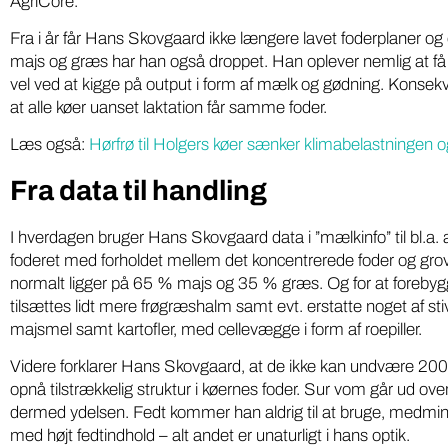
AgriCore.
på ny 
med pesticidholdninger
Fra i år får Hans Skovgaard ikke længere lavet foderplaner og e
majs og græs har han også droppet. Han oplever nemlig at få d
Softwarei
To DR-podcasts om kemikalier med Huxi
vel ved at kigge på output i form af mælk og gødning. Konsekv
lokale grø
Bach som vært og Nina Cedergreen som
at alle køer uanset laktation får samme foder.
“Din Lokal
gæst, bør være pligtlytning for alle med ...
fødevarepr
Læs også:
Hørfrø til Holgers køer sænker klimabelastningen 
Fra data til handling
I hverdagen bruger Hans Skovgaard data i ”mælkinfo” til bl.a. at
foderet med forholdet mellem det koncentrerede foder og gr
normalt ligger på 65 % majs og 35 % græs. Og for at forebyg
tilsættes lidt mere frøgræshalm samt evt. erstatte noget af s
majsmel samt kartofler, med cellevægge i form af roepiller.
Videre forklarer Hans Skovgaard, at de ikke kan undvære 200-30
opnå tilstrækkelig struktur i køernes foder. Sur vom går ud ov
dermed ydelsen. Fedt kommer han aldrig til at bruge, medmindr
med højt fedtindhold – alt andet er unaturligt i hans optik.