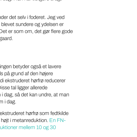
der det selv i foderet. Jeg ved
 blevet sundere og ydelsen er
. Det er som om, det gør flere gode
gaard.
ingen betyder også et lavere
ls på grund af den højere
 ekstruderet hørfrø reducerer
se tal ligger allerede
 i dag, så det kan undre, at man
m i dag.
 ekstruderet hørfrø som fedtkilde
 højt i metanreduktion.
En FN-
duktioner mellem 10 og 30