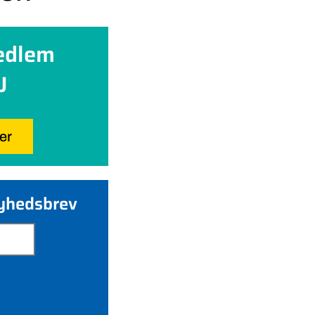
edlem
U
her
nyhedsbrev