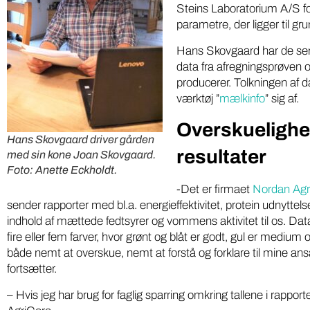
Steins Laboratorium A/S for
parametre, der ligger til gr
Hans Skovgaard har de senes
data fra afregningsprøven
producerer. Tolkningen af 
værktøj ”
mælkinfo
” sig af.
Overskueligh
Hans Skovgaard driver gården
resultater
med sin kone Joan Skovgaard.
Foto: Anette Eckholdt.
-Det er firmaet
Nordan Agr
sender rapporter med bl.a. energieffektivitet, protein udnyttels
indhold af mættede fedtsyrer og vommens aktivitet til os. Da
fire eller fem farver, hvor grønt og blåt er godt, gul er medium 
både nemt at overskue, nemt at forstå og forklare til mine an
Iværksæt
Miljø
fortsætter.
Gratis
DR podcasts om pesticider
– Hvis jeg har brug for faglig sparring omkring tallene i rapporte
kartoff
bør være pligtlytning for alle