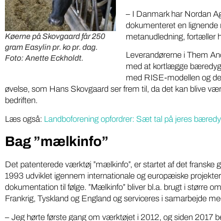
– I Danmark har Nordan Ag
dokumenteret en lignende 
metanudledning, fortæller 
Køerne på Skovgaard får 250
gram Easylin pr. ko pr. dag.
Leverandørerne i Them And
Foto: Anette Eckholdt.
med at kortlægge bæredy
med RISE-modellen og der
øvelse, som Hans Skovgaard ser frem til, da det kan blive værkt
bedriften.
Læs også:
Landboforening opfordrer: Sæt tal på jeres bæred
Bag ”mælkinfo”
Det patenterede værktøj ”mælkinfo”, er startet af det franske 
1993 udviklet igennem internationale og europæiske projekt
dokumentation til følge. ”Mælkinfo” bliver bl.a. brugt i større
Frankrig, Tyskland og England og serviceres i samarbejde med
– Jeg hørte første gang om værktøjet i 2012, og siden 2017 