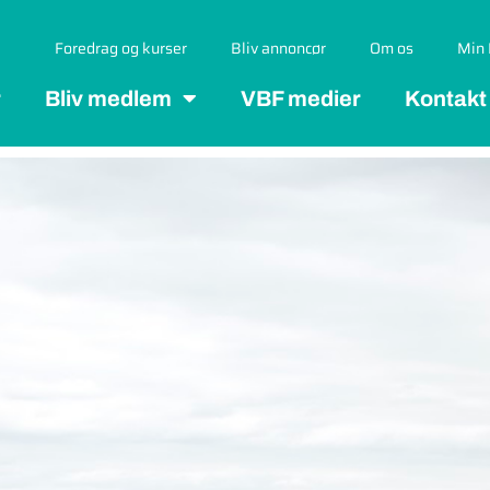
Foredrag og kurser
Bliv annoncør
Om os
Min 
r
Bliv medlem
VBF medier
Kontakt