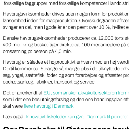
forskellige faggrupper med forskellige kompetencer i landdistrik
Havbrugsvirksomheder drives uden nogen form for produktions
lønsomhed inden for madproduktion. Overskudsgraden afhæn
svinger en del, men i gode år er den pænt over 10 %, hvilket er
Danske havbrugsvirksomheder producerer ca. 12.000 tons store 
400 mio. kr. og beskæftiger direkte ca. 100 medarbejdere på s
omsætning pr. person på 4,0 mio.
Havbrug er således et højproduktivt erhverv med en høj værdit
Dertil kommer ca. 5 gange så mange jobs i de tilknyttede erh
æg, yngel, sættefisk, foder, og som forarbejder og afsætter p
opdrætsanlæg, fabrikker, transport og service.
Det er anerkendt af
EU, som ønsker akvakultursektoren fre
som i det ene beslutningsforslag og den ene handlingsplan eft
skal være
flere havbrug i Danmark
.
Læs også:
Innovativt fiskefoder kan gøre Danmark til pionere