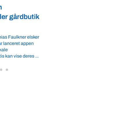
er landmænd
Dansk biotek styrker
l
dyresundhed og
fødevaresikkerhed i over 
GLS-A tilbyder
r ro i maven til
lande
 tider. VBF byder
Med erfaring fra mere end 60 lande pege
VBF-medlem, DNA Diagnostic, på dan
dyresundhed og fødevaresikkerhed so
internationale styrkepositioner. ...