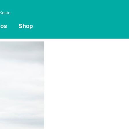
Konto
 os
Shop