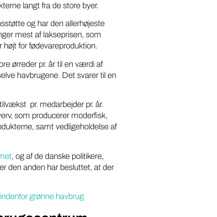
terne langt fra de store byer.
støtte og har den allerhøjeste
ger mest af lakseprisen, som
 højt for fødevareproduktion.
ørreder pr. år til en værdi af
elve havbrugene. Det svarer til en
ilvækst pr. medarbejder pr. år.
verv, som producerer moderfisk,
rodukterne, samt vedligeholdelse af
mmet
, og af de danske politikere,
er den anden har besluttet, at der
r indenfor grønne havbrug