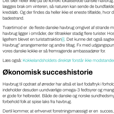
Det sker heller ikke på de korrekt lokaliserede danske havbrug.
lægges brak om vinteren, så naturen kan sende de bundfældede 
kredsløb. Og der findes da heller ikke et eneste tilfælde, hvor
badestrand.
Tværtimod er de fleste danske havbrug omgivet af strande me
havbrug ligger i områder, der tiltrækker stadig flere turister. 
ligefrem blevet en turistattraktion
[i]
. Det kunne det også sagte
Havbrug” arrangementer og andre tiltag. Fx med udgangspunkt
vores danske kokke er så fremragende ambassadører for.
Læs også:
Kokkelandsholdets direktør forstår ikke modstan
Økonomisk succeshistorie
Havbrug til opdræt af ørreder har altså et lavt fodaftryk i forhold
indeholder desuden uundværlige omega-3 fedtsyrer og mange 
er gode for helbredet. Både de danske og norske sundhedsm
forbehold folk at spise laks fra havbrug.
Dertil kommer, at erhvervet forretningsmæssigt er en succes, d