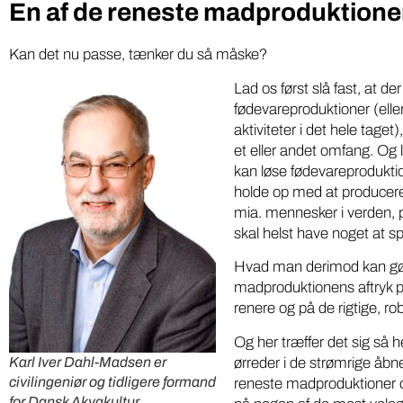
En af de reneste madproduktioner
Gratis
DR podcasts om pesticider
kartoff
bør være pligtlytning for alle
Kan det nu passe, tænker du så måske?
på ny 
med pesticidholdninger
Lad os først slå fast, at de
fødevareproduktioner (elle
Softwarei
To DR-podcasts om kemikalier med Huxi
aktiviteter i det hele taget)
lokale grø
Bach som vært og Nina Cedergreen som
et eller andet omfang. Og l
“Din Lokal
gæst, bør være pligtlytning for alle med ...
kan løse fødevareproduktio
fødevarepr
holde op med at producere
mia. mennesker i verden, på 
skal helst have noget at s
Hvad man derimod kan gør
madproduktionens aftryk p
renere og på de rigtige, ro
Og her træffer det sig så he
ørreder i de strømrige åbn
Karl Iver Dahl-Madsen er
civilingeniør og tidligere formand
reneste madproduktioner 
for Dansk Akvakultur.