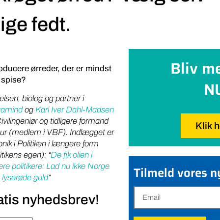
ige fedt.
Bliv m
ducere ørreder, der er mindst
t spise?
N
lsen, biolog og partner i
amind
og
Karl Iver Dahl-Madsen
vilingeniør og tidligere formand
Klik 
tur (medlem i VBF). Indlægget er
ik i Politiken i længere form
itikens egen): “
De fik olien i
e politikere: Lad nu ikke Norge
Tilmeld vores 
 lyserøde guld
“
atis nyhedsbrev!