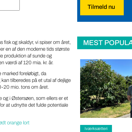
Tilmeld nu
MEST POPUL
fisk og skaldyr, vi spiser om året,
 er en af den moderne tids største
e produktion af sunde og
n værdi af 120 mia. kr. år.
e marked foreløbigt, da
n tilberedes på et utal af dejlige
 10-20 mio. tons om året.
e og i Østersøen, som ellers er et
or at udnytte det fulde potentiale
ødt orange lort
teri
Samfund