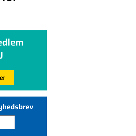
edlem
U
her
nyhedsbrev