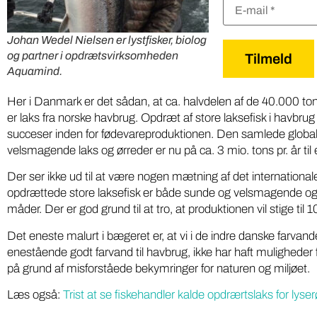
Johan Wedel Nielsen er lystfisker, biolog
og partner i opdrætsvirksomheden
Aquamind.
Her i Danmark er det sådan, at ca. halvdelen af de 40.000 tons 
er laks fra norske havbrug. Opdræt af store laksefisk i havbrug
succeser inden for fødevareproduktionen. Den samlede global
velsmagende laks og ørreder er nu på ca. 3 mio. tons pr. år til e
Der ser ikke ud til at være nogen mætning af det international
opdrættede store laksefisk er både sunde og velsmagende og ka
måder. Der er god grund til at tro, at produktionen vil stige til
Det eneste malurt i bægeret er, at vi i de indre danske farvand
enestående godt farvand til havbrug, ikke har haft muligheder f
på grund af misforståede bekymringer for naturen og miljøet.
Læs også:
Trist at se fiskehandler kalde opdrærtslaks for lyser
Iværksæt
Miljø