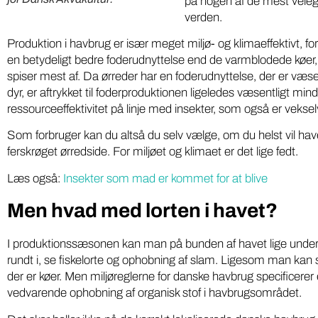
på nogen af de mest velegn
verden.
Produktion i havbrug er især meget miljø- og klimaeffektivt, for
en betydeligt bedre foderudnyttelse end de varmblodede køer, gr
spiser mest af. Da ørreder har en foderudnyttelse, der er væse
dyr, er aftrykket til foderproduktionen ligeledes væsentligt mind
ressourceeffektivitet på linje med insekter, som også er vekse
Som forbruger kan du altså du selv vælge, om du helst vil ha
ferskrøget ørredside. For miljøet og klimaet er det lige fedt.
Læs også:
Insekter som mad er kommet for at blive
Men hvad med lorten i havet?
I produktionssæsonen kan man på bunden af havet lige under
rundt i, se fiskelorte og ophobning af slam. Ligesom man ka
der er køer. Men miljøreglerne for danske havbrug specificerer 
vedvarende ophobning af organisk stof i havbrugsområdet.