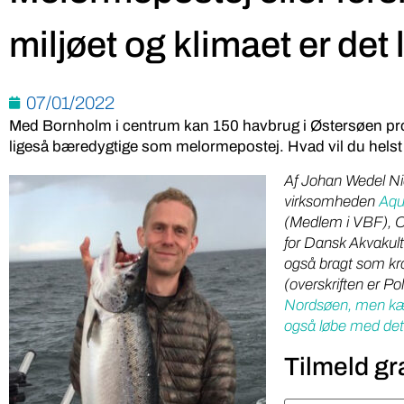
miljøet og klimaet er det l
07/01/2022
Med Bornholm i centrum kan 150 havbrug i Østersøen pro
ligeså bæredygtige som melormepostej. Hvad vil du hels
Af Johan Wedel Nie
virksomheden
Aqu
(Medlem i VBF), Ci
for Dansk Akvakul
også bragt som kron
(overskriften er Pol
Nordsøen, men kær
også løbe med det
Tilmeld gr