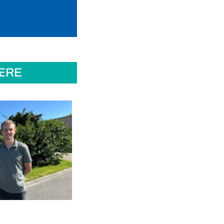
ÆRE
Dyrevelfærd