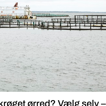
krøget ørred? Vælg selv –