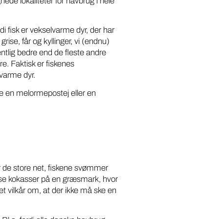
ede lokaliteter for havbrug i hele
di fisk er vekselvarme dyr, der har
ise, får og kyllinger, vi (endnu)
ntlig bedre end de fleste andre
re. Faktisk er fiskenes
lvarme dyr.
ve en melormepostej eller en
 de store net, fiskene svømmer
n se kokasser på en græsmark, hvor
et vilkår om, at der ikke må ske en