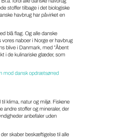
 Bl.a. fordi alle danske havbrug
stoffer tilbage i det biologiske
 danske havbrug har påvirket en
d blå flag. Og alle danske
Hos vores naboer i Norge er havbrug
ns blive i Danmark, med ”Åbent
 i de kulinariske glæder, som
den mod dansk opdrætsørred
 til klima, natur og miljø. Fiskene
andre stoffer og mineraler, der
yndigheder anbefaler uden
er skaber beskæftigelse til alle