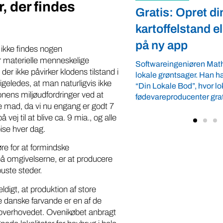
, der findes
: Opret din
Fredspligt giv
elstand eller gårdbutik
strategisk forde
app
Arbejdsgiverforeningen 
r ikke findes nogen
ordnede forhold, som give
r materielle menneskelige
ngeniøren Mathias Faulkner elsker
landmænd – også i usikre
, der ikke påvirker klodens tilstand i
ntsager. Han har lanceret appen
velkommen ...
igeledes, at man naturligvis ikke
e Bod”, hvor lokale
nens miljøudfordringer ved at
oducenter gratis kan vise deres ...
 mad, da vi nu engang er godt 7
vej til at blive ca. 9 mia., og alle
pise hver dag.
e for at formindske
å omgivelserne, er at producere
buste steder.
ldigt, at produktion af store
e danske farvande er en af de
overhovedet. Ovenikøbet anbragt