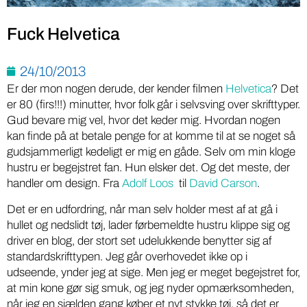
Fuck Helvetica
24/10/2013
Er der mon nogen derude, der kender filmen
Helvetica
? Det
er 80 (firs!!!) minutter, hvor folk går i selvsving over skrifttyper.
Gud bevare mig vel, hvor det keder mig. Hvordan nogen
kan finde på at betale penge for at komme til at se noget så
gudsjammerligt kedeligt er mig en gåde. Selv om min kloge
hustru er begejstret fan. Hun elsker det. Og det meste, der
handler om design. Fra
Adolf Loos
til
David Carson
.
Det er en udfordring, når man selv holder mest af at gå i
hullet og nedslidt tøj, lader førbemeldte hustru klippe sig og
driver en blog, der stort set udelukkende benytter sig af
standardskrifttypen. Jeg går overhovedet ikke op i
udseende, ynder jeg at sige. Men jeg er meget begejstret for,
at min kone gør sig smuk, og jeg nyder opmærksomheden,
når jeg en sjælden gang køber et nyt stykke tøj, så det er