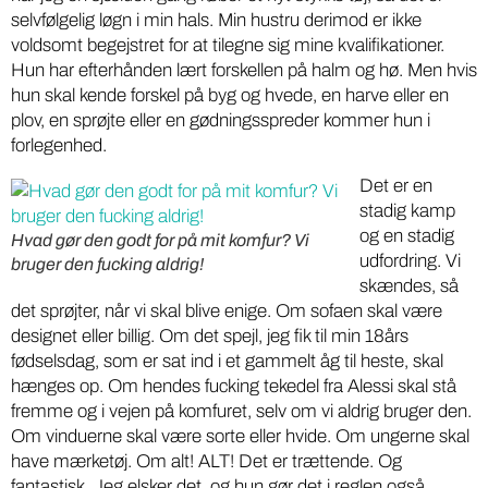
selvfølgelig løgn i min hals. Min hustru derimod er ikke
voldsomt begejstret for at tilegne sig mine kvalifikationer.
Hun har efterhånden lært forskellen på halm og hø. Men hvis
hun skal kende forskel på byg og hvede, en harve eller en
plov, en sprøjte eller en gødningsspreder kommer hun i
forlegenhed.
Det er en
stadig kamp
og en stadig
Hvad gør den godt for på mit komfur? Vi
udfordring. Vi
bruger den fucking aldrig!
skændes, så
det sprøjter, når vi skal blive enige. Om sofaen skal være
designet eller billig. Om det spejl, jeg fik til min 18års
fødselsdag, som er sat ind i et gammelt åg til heste, skal
hænges op. Om hendes fucking tekedel fra Alessi skal stå
fremme og i vejen på komfuret, selv om vi aldrig bruger den.
Om vinduerne skal være sorte eller hvide. Om ungerne skal
have mærketøj. Om alt! ALT! Det er trættende. Og
fantastisk. Jeg elsker det, og hun gør det i reglen også.