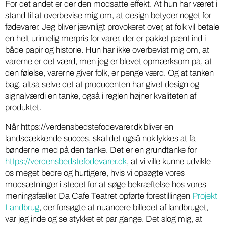
For det andet er der den modsatte effekt. At hun har været i
stand til at overbevise mig om, at design betyder noget for
fødevarer. Jeg bliver jævnligt provokeret over, at folk vil betale
en helt urimelig merpris for varer, der er pakket pænt ind i
både papir og historie. Hun har ikke overbevist mig om, at
varerne er det værd, men jeg er blevet opmærksom på, at
den følelse, varerne giver folk, er penge værd. Og at tanken
bag, altså selve det at producenten har givet design og
signalværdi en tanke, også i reglen højner kvaliteten af
produktet.
Når https://verdensbedstefodevarer.dk bliver en
landsdækkende succes, skal det også nok lykkes at få
bønderne med på den tanke. Det er en grundtanke for
https://verdensbedstefodevarer.dk
, at vi ville kunne udvikle
os meget bedre og hurtigere, hvis vi opsøgte vores
modsætninger i stedet for at søge bekræftelse hos vores
meningsfæller. Da Cafe Teatret opførte forestillingen
Projekt
Landbrug
, der forsøgte at nuancere billedet af landbruget,
var jeg inde og se stykket et par gange. Det slog mig, at