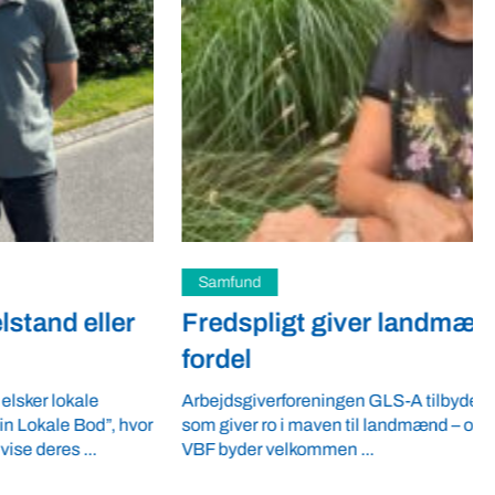
Samfund
Fredspligt giver landmænd strategisk
fordel
Arbejdsgiverforeningen GLS-A tilbyder ordnede forhold,
som giver ro i maven til landmænd – også i usikre tider.
VBF byder velkommen ...