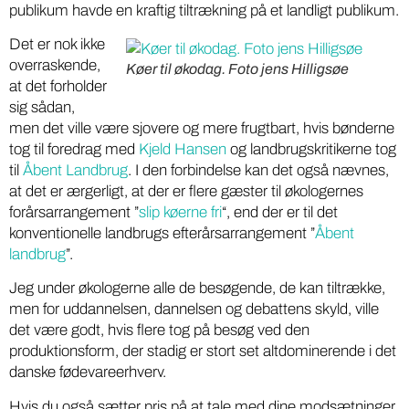
publikum havde en kraftig tiltrækning på et landligt publikum.
Det er nok ikke
overraskende,
Køer til økodag. Foto jens Hilligsøe
at det forholder
sig sådan,
men det ville være sjovere og mere frugtbart, hvis bønderne
tog til foredrag med
Kjeld Hansen
og landbrugskritikerne tog
til
Åbent Landbrug
. I den forbindelse kan det også nævnes,
at det er ærgerligt, at der er flere gæster til økologernes
forårsarrangement ”
slip køerne fri
“, end der er til det
konventionelle landbrugs efterårsarrangement ”
Åbent
landbrug
”.
Jeg under økologerne alle de besøgende, de kan tiltrække,
men for uddannelsen, dannelsen og debattens skyld, ville
det være godt, hvis flere tog på besøg ved den
produktionsform, der stadig er stort set altdominerende i det
danske fødevareerhverv.
Hvis du også sætter pris på at tale med dine modsætninger