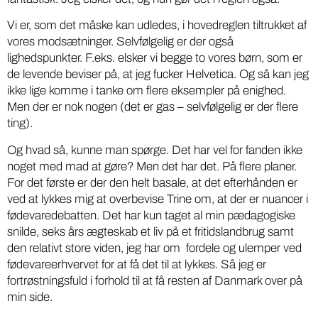
Vi er, som det måske kan udledes, i hovedreglen tiltrukket af
vores modsætninger. Selvfølgelig er der også
lighedspunkter. F.eks. elsker vi begge to vores børn, som er
de levende beviser på, at jeg fucker Helvetica. Og så kan jeg
ikke lige komme i tanke om flere eksempler på enighed.
Men der er nok nogen (det er gas – selvfølgelig er der flere
ting).
Og hvad så, kunne man spørge. Det har vel for fanden ikke
noget med mad at gøre? Men det har det. På flere planer.
For det første er der den helt basale, at det efterhånden er
ved at lykkes mig at overbevise Trine om, at der er nuancer i
fødevaredebatten. Det har kun taget al min pædagogiske
snilde, seks års ægteskab et liv på et fritidslandbrug samt
den relativt store viden, jeg har om fordele og ulemper ved
fødevareerhvervet for at få det til at lykkes. Så jeg er
fortrøstningsfuld i forhold til at få resten af Danmark over på
min side.