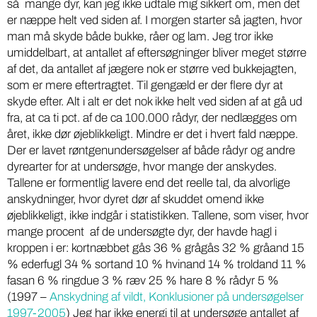
så mange dyr, kan jeg ikke udtale mig sikkert om, men det
er næppe helt ved siden af. I morgen starter så jagten, hvor
man må skyde både bukke, råer og lam. Jeg tror ikke
umiddelbart, at antallet af eftersøgninger bliver meget større
af det, da antallet af jægere nok er større ved bukkejagten,
som er mere eftertragtet. Til gengæld er der flere dyr at
skyde efter. Alt i alt er det nok ikke helt ved siden af at gå ud
fra, at ca ti pct. af de ca 100.000 rådyr, der nedlægges om
året, ikke dør øjeblikkeligt. Mindre er det i hvert fald næppe.
Der er lavet røntgenundersøgelser af både rådyr og andre
dyrearter for at undersøge, hvor mange der anskydes.
Tallene er formentlig lavere end det reelle tal, da alvorlige
anskydninger, hvor dyret dør af skuddet omend ikke
øjeblikkeligt, ikke indgår i statistikken. Tallene, som viser, hvor
mange procent af de undersøgte dyr, der havde hagl i
kroppen i er: kortnæbbet gås 36 % grågås 32 % gråand 15
% ederfugl 34 % sortand 10 % hvinand 14 % troldand 11 %
fasan 6 % ringdue 3 % ræv 25 % hare 8 % rådyr 5 %
(1997 –
Anskydning af vildt, Konklusioner på undersøgelser
1997-2005
) Jeg har ikke energi til at undersøge antallet af