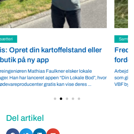
Samfund
Fredspligt giver landmænd strategisk
fordel
Arbejdsgiverforeningen GLS-A tilbyder ordnede forhold,
som giver ro i maven til landmænd – også i usikre tider.
VBF byder velkommen ...
Del artikel