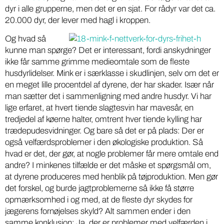
dyr i alle grupperne, men det er en sjat. For rådyr var det ca.
20.000 dyr, der lever med hagl i kroppen.
Og hvad så
kunne man spørge? Det er interessant, fordi anskydninger
ikke får samme grimme medieomtale som de fleste
husdyrlidelser. Mink er i særklasse i skudlinjen, selv om det er
en meget lille procentdel af dyrene, der har skader. Især når
man sætter det i sammenligning med andre husdyr. Vi har
lige erfaret, at hvert tiende slagtesvin har mavesår, en
tredjedel af køerne halter, omtrent hver tiende kylling har
trædepudesvidninger. Og bare så det er på plads: Der er
også velfærdsproblemer i den økologiske produktion. Så
hvad er det, der gør, at nogle problemer får mere omtale end
andre? I minkenes tilfælde er det måske et spørgsmål om,
at dyrene produceres med henblik på tøjproduktion. Men gør
det forskel, og burde jagtproblemerne så ikke få større
opmærksomhed i og med, at de fleste dyr skydes for
jægerens fornøjelses skyld? Alt sammen ender i den
samme konklusion: Ja, der er problemer med velfærden i