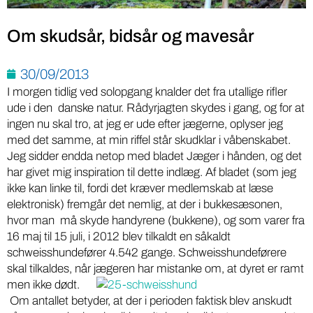
Om skudsår, bidsår og mavesår
30/09/2013
I morgen tidlig ved solopgang knalder det fra utallige rifler
ude i den danske natur. Rådyrjagten skydes i gang, og for at
ingen nu skal tro, at jeg er ude efter jægerne, oplyser jeg
med det samme, at min riffel står skudklar i våbenskabet.
Jeg sidder endda netop med bladet Jæger i hånden, og det
har givet mig inspiration til dette indlæg. Af bladet (som jeg
ikke kan linke til, fordi det kræver medlemskab at læse
elektronisk) fremgår det nemlig, at der i bukkesæsonen,
hvor man må skyde handyrene (bukkene), og som varer fra
16 maj til 15 juli, i 2012 blev tilkaldt en såkaldt
schweisshundefører 4.542 gange. Schweisshundeførere
skal tilkaldes, når jægeren har mistanke om, at dyret er ramt
men ikke dødt.
Om antallet betyder, at der i perioden faktisk blev anskudt