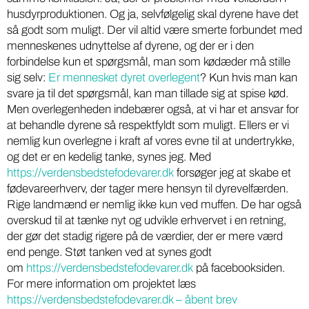
husdyrproduktionen. Og ja, selvfølgelig skal dyrene have det
så godt som muligt. Der vil altid være smerte forbundet med
menneskenes udnyttelse af dyrene, og der er i den
forbindelse kun et spørgsmål, man som kødæder må stille
sig selv:
Er mennesket dyret overlegent
? Kun hvis man kan
svare ja til det spørgsmål, kan man tillade sig at spise kød.
Men overlegenheden indebærer også, at vi har et ansvar for
at behandle dyrene så respektfyldt som muligt. Ellers er vi
nemlig kun overlegne i kraft af vores evne til at undertrykke,
og det er en kedelig tanke, synes jeg. Med
https://verdensbedstefodevarer.dk
forsøger jeg at skabe et
fødevareerhverv, der tager mere hensyn til dyrevelfærden.
Rige landmænd er nemlig ikke kun ved muffen. De har også
overskud til at tænke nyt og udvikle erhvervet i en retning,
der gør det stadig rigere på de værdier, der er mere værd
end penge. Støt tanken ved at synes godt
om
https://verdensbedstefodevarer.dk
på facebooksiden.
For mere information om projektet læs
https://verdensbedstefodevarer.dk – åbent brev