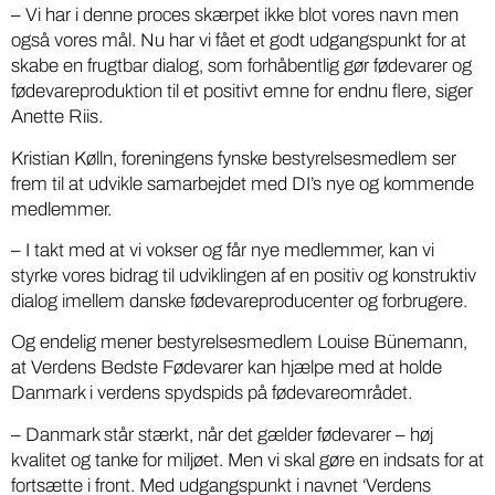
– Vi har i denne proces skærpet ikke blot vores navn men
også vores mål. Nu har vi fået et godt udgangspunkt for at
skabe en frugtbar dialog, som forhåbentlig gør fødevarer og
fødevareproduktion til et positivt emne for endnu flere, siger
Anette Riis.
Kristian Kølln, foreningens fynske bestyrelsesmedlem ser
frem til at udvikle samarbejdet med DI’s nye og kommende
medlemmer.
– I takt med at vi vokser og får nye medlemmer, kan vi
styrke vores bidrag til udviklingen af en positiv og konstruktiv
dialog imellem danske fødevareproducenter og forbrugere.
Og endelig mener bestyrelsesmedlem Louise Bünemann,
at Verdens Bedste Fødevarer kan hjælpe med at holde
Danmark i verdens spydspids på fødevareområdet.
– Danmark står stærkt, når det gælder fødevarer – høj
kvalitet og tanke for miljøet. Men vi skal gøre en indsats for at
fortsætte i front. Med udgangspunkt i navnet ‘Verdens