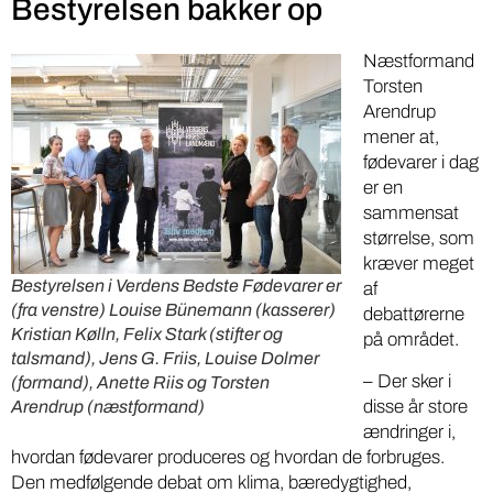
Bestyrelsen bakker op
Næstformand
Torsten
Arendrup
mener at,
fødevarer i dag
er en
sammensat
størrelse, som
kræver meget
Bestyrelsen i Verdens Bedste Fødevarer er
af
(fra venstre) Louise Bünemann (kasserer)
debattørerne
Kristian Kølln, Felix Stark (stifter og
på området.
talsmand), Jens G. Friis, Louise Dolmer
– Der sker i
(formand), Anette Riis og Torsten
disse år store
Arendrup (næstformand)
ændringer i,
hvordan fødevarer produceres og hvordan de forbruges.
Den medfølgende debat om klima, bæredygtighed,