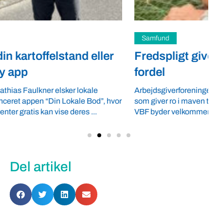
Samfund
Fredspligt giver landmænd strategisk
fordel
Arbejdsgiverforeningen GLS-A tilbyder ordnede forhold,
som giver ro i maven til landmænd – også i usikre tider.
VBF byder velkommen ...
Del artikel