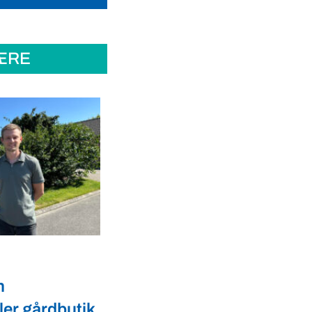
ÆRE
Dyrevelfærd
er landmænd
Dansk biotek styrker
l
dyresundhed og