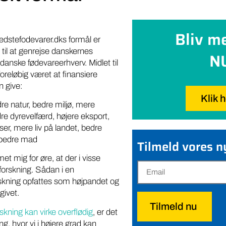
Bliv m
edstefodevarer.dks formål er
 til at genrejse danskernes
N
danske fødevareerhverv. Midlet til
oreløbig været at finansiere
n give:
Klik 
re natur, bedre miljø, mere
dre dyrevelfærd, højere eksport,
ser, mere liv på landet, bedre
g bedre mad
Tilmeld vores 
t mig for øre, at der i visse
 forskning. Sådan i en
rskning opfattes som højpandet og
givet.
Tilmeld nu
skning kan virke overflødig
, er det
ng, hvor vi i højere grad kan