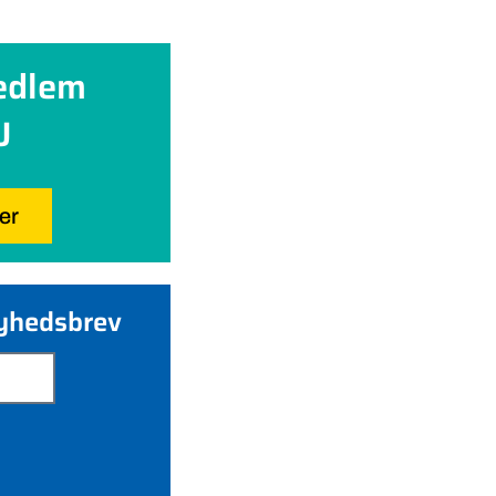
edlem
U
her
nyhedsbrev