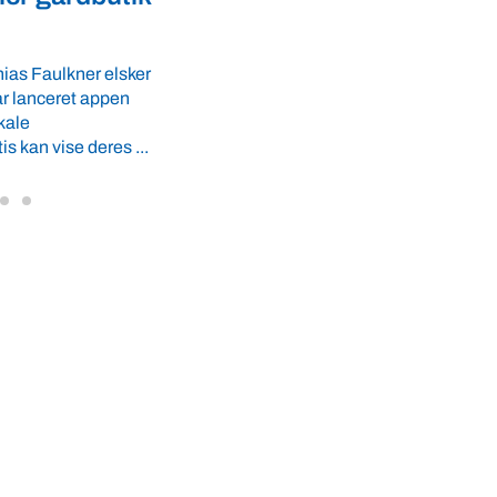
fødevaresikkerhed i over 
GLS-A tilbyder
r ro i maven til
lande
 tider. VBF byder
Med erfaring fra mere end 60 lande pege
VBF-medlem, DNA Diagnostic, på dan
dyresundhed og fødevaresikkerhed so
internationale styrkepositioner. ...