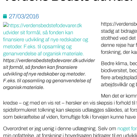
27/03/2016
https://verdensb
stadig at bidrage
stolthed ved det 
denne rejse har f
forskning, der ka
https://verdensbedstefodevarer.dk udvider
Bedre klima, bed
sit formål, så fonden kan finansiere
biodiversitet, be
udvikling af nye redskaber og metoder.
flere arbejdsplad
F.eks. til opsamling og genanvendelse af
arbejdsvilkår o
organisk materiale.
Men det er komme
kredse – og med en vis ret – hersker en vis skepsis i forhold til
spidsformuleret tolkning kan skepsis udlægges således, at fo
som bekræftelse af viden, fornuftige folk i forvejen kunne have 
Overordnet er jeg uenig i denne udlægning. Selv om
noget for
min opfattelse, at forskning i hovedsagen bidrager til en udvikli