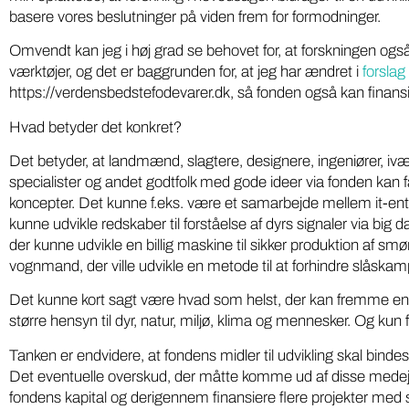
basere vores beslutninger på viden frem for formodninger.
Omvendt kan jeg i høj grad se behovet for, at forskningen også
værktøjer, og det er baggrunden for, at jeg har ændret i
forslag
https://verdensbedstefodevarer.dk, så fonden også kan finansi
Hvad betyder det konkret?
Det betyder, at landmænd, slagtere, designere, ingeniører, ivær
specialister og andet godtfolk med gode ideer via fonden kan få 
koncepter. Det kunne f.eks. være et samarbejde mellem it-e
kunne udvikle redskaber til forståelse af dyrs signaler via big
der kunne udvikle en billig maskine til sikker produktion af smør
vognmand, der ville udvikle en metode til at forhindre slåsk
Det kunne kort sagt være hvad som helst, der kan fremme en 
større hensyn til dyr, natur, miljø, klima og mennesker. Og ku
Iværksæt
Miljø
Tanken er endvidere, at fondens midler til udvikling skal bind
Gratis
DR podcasts om pesticider
Det eventuelle overskud, der måtte komme ud af disse medejers
fondens kapital og derigennem finansiere flere projekter me
kartoff
bør være pligtlytning for alle