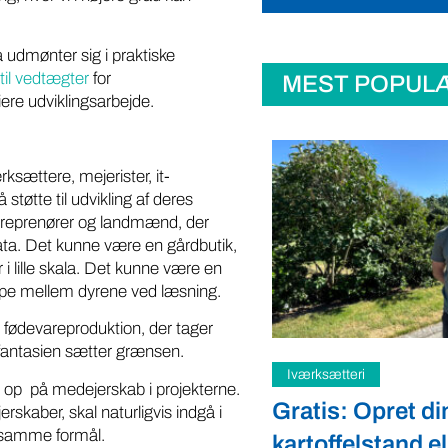
 udmønter sig i praktiske
 til vedtægter
for
MEST POPUL
ere udviklingsarbejde.
ksættere, mejerister, it-
støtte til udvikling af deres
ntreprenører og landmænd, der
 data. Det kunne være en gårdbutik,
 i lille skala. Det kunne være en
ampe mellem dyrene ved læsning.
fødevareproduktion, der tager
n fantasien sætter grænsen.
teri
Samfund
es op på medejerskab i projekterne.
: Opret din
Fredspligt giv
kaber, skal naturligvis indgå i
d samme formål.
elstand eller gårdbutik
strategisk forde