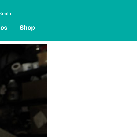
Konto
 os
Shop