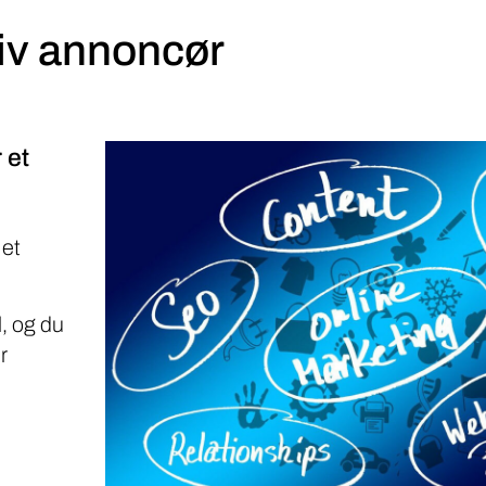
iv annoncør
 et
 et
, og du
r