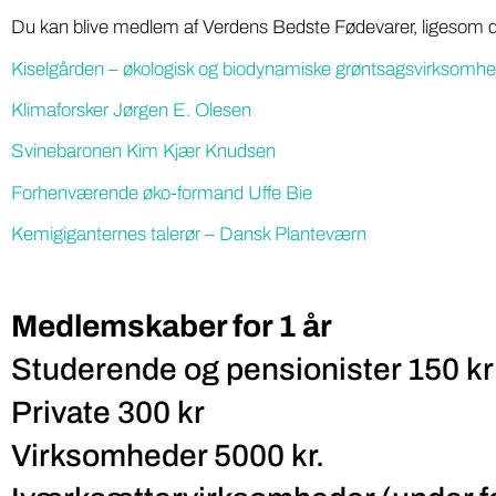
Du kan blive medlem af Verdens Bedste Fødevarer, ligesom di
på ny 
med pesticidholdninger
Kiselgården – økologisk og biodynamiske grøntsagsvirksomh
Softwarei
To DR-podcasts om kemikalier med Huxi
lokale grø
Bach som vært og Nina Cedergreen som
Klimaforsker Jørgen E. Olesen
“Din Lokal
gæst, bør være pligtlytning for alle med ...
fødevarepr
Svinebaronen Kim Kjær Knudsen
Forhenværende øko-formand Uffe Bie
Kemigiganternes talerør – Dansk Planteværn
Medlemskaber for 1 år
Studerende og pensionister 150 kr
Private 300 kr
Virksomheder 5000 kr.