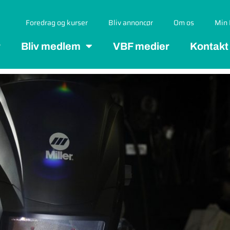
Foredrag og kurser
Bliv annoncør
Om os
Min 
r
Bliv medlem
VBF medier
Kontakt