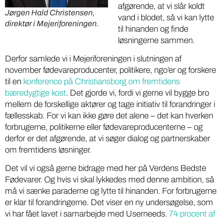
afgørende, at vi slår koldt
Jørgen Hald Christensen,
vand i blodet, så vi kan lytte
direktør i Mejeriforeningen.
til hinanden og finde
løsningerne sammen.
Derfor samlede vi i Mejeriforeningen i slutningen af
november fødevareproducenter, politikere, ngo’er og forskere
til en
konference på Christiansborg om fremtidens
bæredygtige kost
. Det gjorde vi, fordi vi gerne vil bygge bro
mellem de forskellige aktører og tage initiativ til forandringer i
fællesskab. For vi kan ikke gøre det alene – det kan hverken
forbrugerne, politikerne eller fødevareproducenterne – og
derfor er det afgørende, at vi søger dialog og partnerskaber
om fremtidens løsninger.
Det vil vi også gerne bidrage med her på Verdens Bedste
Fødevarer. Og hvis vi skal lykkedes med denne ambition, så
må vi sænke paraderne og lytte til hinanden. For forbrugerne
er klar til forandringerne. Det viser en ny undersøgelse, som
vi har fået lavet i samarbejde med Userneeds.
74 procent af