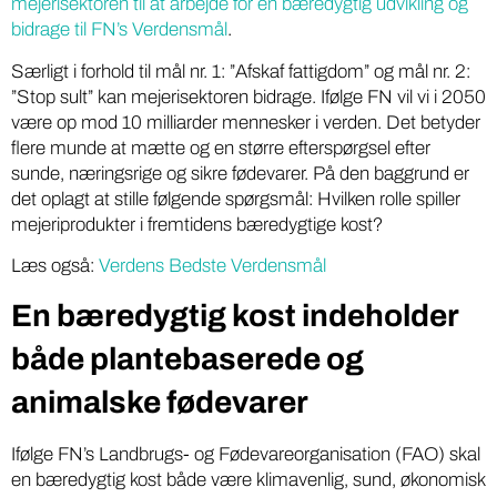
mejerisektoren til at arbejde for en bæredygtig udvikling og
bidrage til FN’s Verdensmål
.
Særligt i forhold til mål nr. 1: ”Afskaf fattigdom” og mål nr. 2:
”Stop sult” kan mejerisektoren bidrage. Ifølge FN vil vi i 2050
være op mod 10 milliarder mennesker i verden. Det betyder
flere munde at mætte og en større efterspørgsel efter
sunde, næringsrige og sikre fødevarer. På den baggrund er
det oplagt at stille følgende spørgsmål: Hvilken rolle spiller
mejeriprodukter i fremtidens bæredygtige kost?
Læs også:
Verdens Bedste Verdensmål
En bæredygtig kost indeholder
både plantebaserede og
animalske fødevarer
Ifølge FN’s Landbrugs- og Fødevareorganisation (FAO) skal
en bæredygtig kost både være klimavenlig, sund, økonomisk