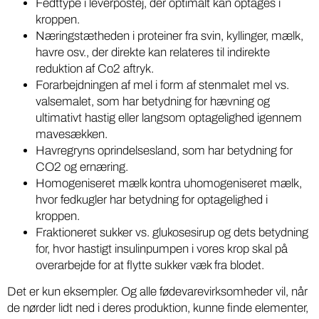
Fedttype i leverpostej, der optimalt kan optages i
kroppen.
Næringstætheden i proteiner fra svin, kyllinger, mælk,
havre osv., der direkte kan relateres til indirekte
reduktion af Co2 aftryk.
Forarbejdningen af mel i form af stenmalet mel vs.
valsemalet, som har betydning for hævning og
ultimativt hastig eller langsom optagelighed igennem
mavesækken.
Havregryns oprindelsesland, som har betydning for
CO2 og ernæring.
Homogeniseret mælk kontra uhomogeniseret mælk,
hvor fedkugler har betydning for optagelighed i
kroppen.
Fraktioneret sukker vs. glukosesirup og dets betydning
for, hvor hastigt insulinpumpen i vores krop skal på
overarbejde for at flytte sukker væk fra blodet.
Det er kun eksempler. Og alle fødevarevirksomheder vil, når
de nørder lidt ned i deres produktion, kunne finde elementer,