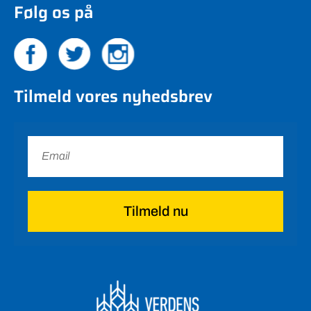
Følg os på
Tilmeld vores nyhedsbrev
Tilmeld nu