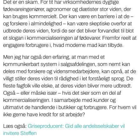
Det er en skam. For tit har virksomhedernes dygtige
fødevareingeniører, agronomer og diætister stor viden, der
kan bruges kommercielt. Der kan være en barriere i at de –
og forskere i almindelighed – kan være skeptiske overfor at
udbrede deres viden, fordi de ser det bliver forvandlet til blot
et slogan i kommercialiseringen af fødevarer. Fremfor reelt at
engagere forbrugere i, hvad moderne mad kan tilbyde.
Men jeg har også den erfaring, at man med et
kommunikerbart system i salgsafdelingen, som nemt kan
deles med forskere og vidensmedarbejdere, kan opnå, at de
villigt stiller deres viden til rådighed i let forståeligt sprog. De
fleste fagfolk ville elske, at deres viden bliver mere udbredt.
Også – eller måske især – hvis det sker som en del af
kommercialiseringen. I samarbejde med kunder og
ultimativt de handlende i butikker og forbrugere. For hvem vil
ikke gerne have kredit for sit arbejde?
Læs også:
Griseproducent: Gid alle andelsselskaber vil
invitere Steffen