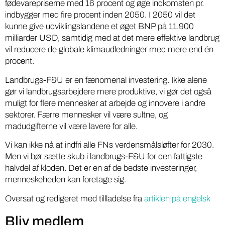
fødevarepriserne med 16 procent og øge indkomsten pr.
indbygger med fire procent inden 2050. I 2050 vil det
kunne give udviklingslandene et øget BNP på 11.900
milliarder
USD, samtidig med at det mere effektive landbrug
vil reducere de globale klimaudledninger med mere end én
procent.
Landbrugs-F&U er en fænomenal investering. Ikke alene
gør vi landbrugsarbejdere mere produktive, vi gør det også
muligt for flere mennesker at arbejde og innovere i andre
sektorer. Færre mennesker vil være sultne, og
madudgifterne vil være lavere for alle.
Vi kan ikke nå at indfri alle FNs verdensmålsløfter for 2030.
Men vi bør sætte skub i landbrugs-F&U for den fattigste
halvdel af kloden. Det er en af ​​de bedste investeringer,
menneskeheden kan foretage sig.
Oversat og redigeret med tillladelse fra
artiklen på engelsk
Bliv medlem