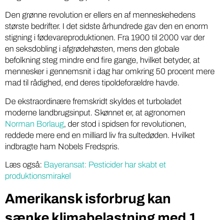
Den grønne revolution er ellers en af menneskehedens
største bedrifter. I det sidste århundrede gav den en enorm
stigning i fødevareproduktionen. Fra 1900 til 2000 var der
en seksdobling i afgrødehøsten, mens den globale
befolkning steg mindre end fire gange, hvilket betyder, at
mennesker i gennemsnit i dag har omkring 50 procent mere
mad til rådighed, end deres tipoldeforældre havde.
De ekstraordinære fremskridt skyldes et turboladet
moderne landbrugsinput. Skønnet er, at agronomen
Norman Borlaug
, der stod i spidsen for revolutionen,
reddede mere end en milliard liv fra sultedøden. Hvilket
indbragte ham Nobels Fredspris.
Læs også:
Bayeransat: Pesticider har skabt et
produktionsmirakel
Amerikansk isforbrug kan
sænke klimabelastning med 1