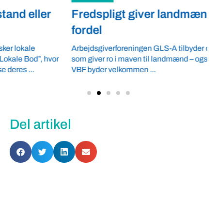
Fredspligt giver landmænd strategisk
fordel
Arbejdsgiverforeningen GLS-A tilbyder ordnede forhold,
som giver ro i maven til landmænd – også i usikre tider.
VBF byder velkommen ...
Del artikel