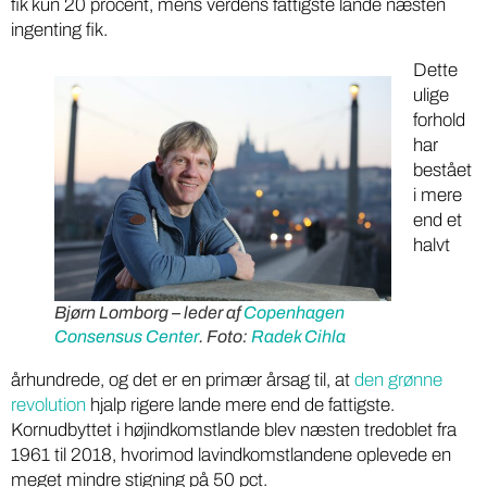
fik kun 20 procent, mens verdens fattigste lande næsten
ingenting fik.
Dette
ulige
forhold
har
bestået
i mere
end et
halvt
Bjørn Lomborg – leder af
Copenhagen
Consensus Center
. Foto:
Radek Cihla
århundrede, og det er en primær årsag til, at
den grønne
revolution
hjalp rigere lande mere end de fattigste.
Kornudbyttet i højindkomstlande blev næsten tredoblet fra
1961 til 2018, hvorimod lavindkomstlandene oplevede en
meget mindre stigning på 50 pct.