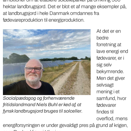
hektar landbrugsjord. Det er blot et af mange eksempler på,
at landbrugsjord i hele Danmark omdannes fra
fødevareproduktion til energiproduktion.
At det er en
bedre
forretning at
lave energi end
fødevarer, er i
sig selv
bekymrende.
Men det giver
selvsagt
mening i et
Socialpædagog og forhenværende
samfund, hvor
fritidslandmand Niels Buhl er ked af, at
fødevarer
fynsk landbrugsjord bruges til solceller.
findes til
overflod, mens
energiforsyningen er under gevaldigt pres på grund af krigen,