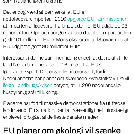
som Rusland fører i Ukraine.
Det er dog værd at bemærke, at EU er
nettofødevareimportør. I 2016
opgjorde EU-kommissionen
,
at importen af fødevarer fra lande uden for EU udgjorde 93
millioner ton. Opgjort i penge svarede det til en import på lige
godt 101 milliarder Euro. Mens eksporten af fødevarer ud af
EU udgjorde godt 80 milliarder Euro.
Interessant i denne sammenhæng er det, at det relativt lille
land Nederlandene stod for 16 procent af EU’s
fødevareeksport. Det er særligt interessant, fordi
Nederlandene har planer om skærpede kvælstofkrav. De vil
ifølge LandbrugsAvisen
betyde, at 11.200 nederlandske
husdyrbrug står til lukning.
Planerne har ført til massive demonstrationer fra utilfredse
landmænd. En situation, der i alt væsentligt helt uforståeligt
er blevet forbigået af de fleste danske medier.
EU planer om økologi vil sænke