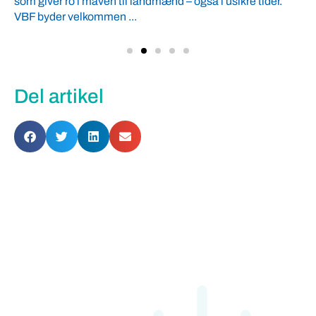
som giver ro i maven til landmænd – også i usikre tider.
VBF byder velkommen ...
Del artikel