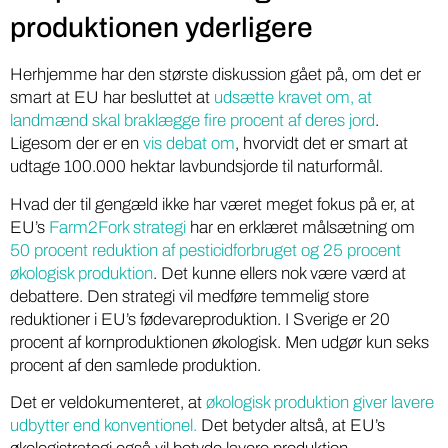
produktionen yderligere
Herhjemme har den største diskussion gået på, om det er
smart at EU har besluttet at
udsætte kravet om, at
landmænd skal braklægge fire procent af deres jord
.
Ligesom der er en
vis debat om
, hvorvidt det er smart at
udtage 100.000 hektar lavbundsjorde til naturformål.
Hvad der til gengæld ikke har været meget fokus på er, at
EU’s
Farm2Fork strategi
har en erklæret målsætning om
50 procent reduktion af pesticidforbruget og 25 procent
økologisk produktion
. Det kunne ellers nok være værd at
debattere. Den strategi vil medføre temmelig store
reduktioner i EU’s fødevareproduktion. I Sverige er 20
procent af kornproduktionen økologisk. Men udgør kun seks
procent af den samlede produktion.
Det er veldokumenteret, at
økologisk produktion giver lavere
udbytter end konventionel.
Det betyder altså, at EU’s