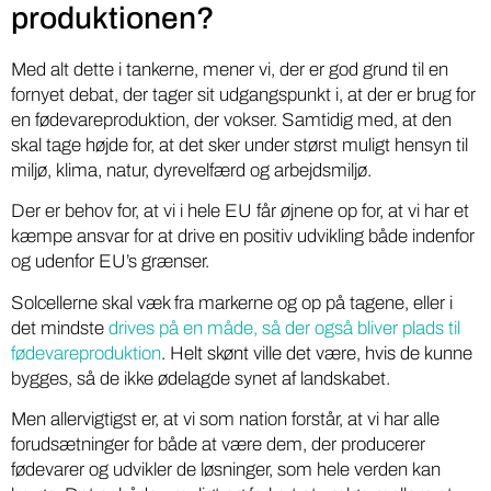
produktionen?
Med alt dette i tankerne, mener vi, der er god grund til en
fornyet debat, der tager sit udgangspunkt i, at der er brug for
en fødevareproduktion, der vokser. Samtidig med, at den
skal tage højde for, at det sker under størst muligt hensyn til
miljø, klima, natur, dyrevelfærd og arbejdsmiljø.
Der er behov for, at vi i hele EU får øjnene op for, at vi har et
kæmpe ansvar for at drive en positiv udvikling både indenfor
og udenfor EU’s grænser.
Solcellerne skal væk fra markerne og op på tagene, eller i
det mindste
drives på en måde, så der også bliver plads til
fødevareproduktion
. Helt skønt ville det være, hvis de kunne
bygges, så de ikke ødelagde synet af landskabet.
Men allervigtigst er, at vi som nation forstår, at vi har alle
forudsætninger for både at være dem, der producerer
fødevarer og udvikler de løsninger, som hele verden kan