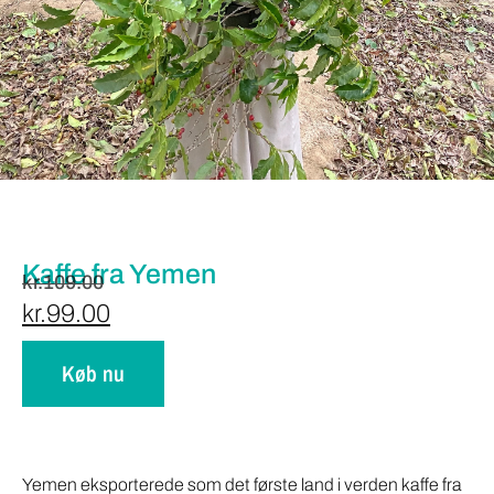
Kaffe fra Yemen
kr.
109.00
kr.
99.00
Køb nu
Yemen eksporterede som det første land i verden kaffe fra