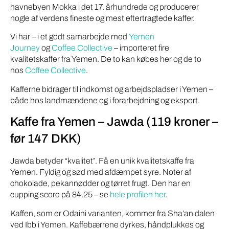
havnebyen Mokka i det 17. århundrede og producerer
nogle af verdens fineste og mest eftertragtede kaffer.
Vi har – i et godt samarbejde med
Yemen
Journey
og
Coffee Collective
– importeret fire
kvalitetskaffer fra Yemen. De to kan købes her og de to
hos
Coffee Collective
.
Kafferne bidrager til indkomst og arbejdspladser i Yemen –
både hos landmændene og i forarbejdning og eksport.
Kaffe fra Yemen – Jawda (119 kroner –
før 147 DKK)
Jawda betyder “kvalitet”. Få en unik kvalitetskaffe fra
Yemen. Fyldig og sød med afdæmpet syre. Noter af
chokolade, pekannødder og tørret frugt. Den har en
cupping score på 84.25 – se
hele profilen her
.
Kaffen, som er Odaini varianten, kommer fra Sha’an dalen
ved Ibb i Yemen. Kaffebærrene dyrkes, håndplukkes og