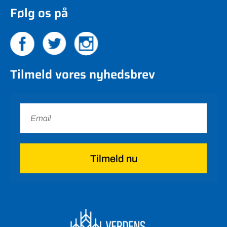
Følg os på
Tilmeld vores nyhedsbrev
Tilmeld nu