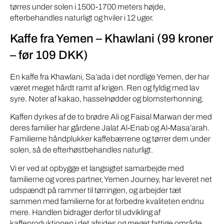
tørres under solen i 1500-1700 meters højde,
efterbehandles naturligt og hviler i 12 uger.
Kaffe fra Yemen – Khawlani (99 kroner
– før 109 DKK)
En kaffe fra Khawlani, Sa’ada i det nordlige Yemen, der har
været meget hårdt ramt af krigen. Ren og fyldig med lav
syre. Noter af kakao, hasselnødder og blomsterhonning.
Kaffen dyrkes af de to brødre Ali og Faisal Marwan der med
deres familier har gårdene Jalat Al-Enab og Al-Masa’arah.
Familierne håndplukker kaffebærrene og tørrer dem under
solen, så de efterhøstbehandles naturligt.
Vi er ved at opbygge et langsigtet samarbejde med
familierne og vores partner, Yemen Journey, har leveret net
udspændt på rammer til tørringen, og arbejder tæt
sammen med familierne for at forbedre kvaliteten endnu
mere. Handlen bidrager derfor til udvikling af
kaffeproduktionen i det afsides og meget fattige område.