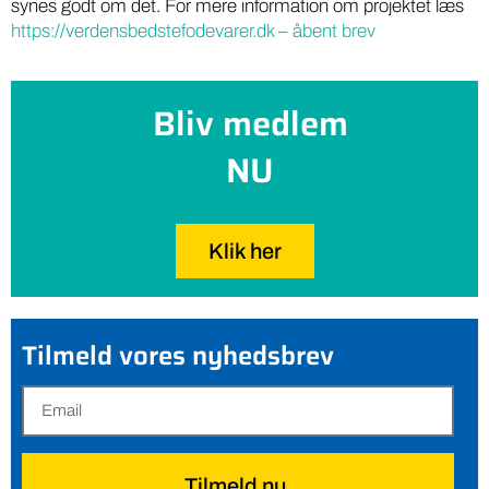
synes godt om det. For mere information om projektet læs
https://verdensbedstefodevarer.dk – åbent brev
Bliv medlem
NU
Klik her
Tilmeld vores nyhedsbrev
Tilmeld nu