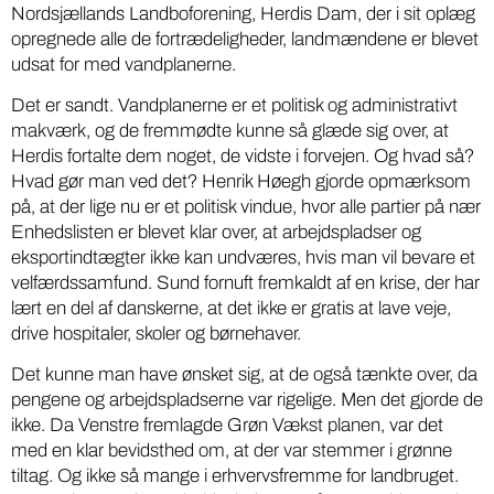
Nordsjællands Landboforening, Herdis Dam, der i sit oplæg
opregnede alle de fortrædeligheder, landmændene er blevet
udsat for med vandplanerne.
Det er sandt. Vandplanerne er et politisk og administrativt
makværk, og de fremmødte kunne så glæde sig over, at
Herdis fortalte dem noget, de vidste i forvejen. Og hvad så?
Hvad gør man ved det? Henrik Høegh gjorde opmærksom
på, at der lige nu er et politisk vindue, hvor alle partier på nær
Enhedslisten er blevet klar over, at arbejdspladser og
eksportindtægter ikke kan undværes, hvis man vil bevare et
velfærdssamfund. Sund fornuft fremkaldt af en krise, der har
lært en del af danskerne, at det ikke er gratis at lave veje,
drive hospitaler, skoler og børnehaver.
Det kunne man have ønsket sig, at de også tænkte over, da
pengene og arbejdspladserne var rigelige. Men det gjorde de
ikke. Da Venstre fremlagde Grøn Vækst planen, var det
med en klar bevidsthed om, at der var stemmer i grønne
tiltag. Og ikke så mange i erhvervsfremme for landbruget.