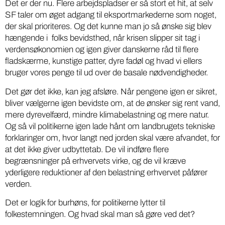
Det er der nu. Flere arbejdspladser er så stort et hit, at selv
SF taler om øget adgang til eksportmarkederne som noget,
der skal prioriteres. Og det kunne man jo så ønske sig blev
hængende i folks bevidsthed, når krisen slipper sit tag i
verdensøkonomien og igen giver danskerne råd til flere
fladskærme, kunstige patter, dyre fadøl og hvad vi ellers
bruger vores penge til ud over de basale nødvendigheder.
Det gør det ikke, kan jeg afsløre. Når pengene igen er sikret,
bliver vælgerne igen bevidste om, at de ønsker sig rent vand,
mere dyrevelfærd, mindre klimabelastning og mere natur.
Og så vil politikerne igen lade hånt om landbrugets tekniske
forklaringer om, hvor langt ned jorden skal være afvandet, for
at det ikke giver udbyttetab. De vil indføre flere
begrænsninger på erhvervets virke, og de vil kræve
yderligere reduktioner af den belastning erhvervet påfører
verden.
Det er logik for burhøns, for politikerne lytter til
folkestemningen. Og hvad skal man så gøre ved det?