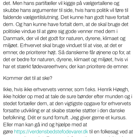
det. Men hans partifæller vil kigge på vælgertallene og
skubbe hans argumenter til side, hvis hans politik vil føre til
faldende vælgertilslutning. Det kunne han godt have fortalt
dem. Og han kunne have fortalt dem, at de skal bruge det
politiske vindue til at gøre sig gode venner med dem i
Danmark, der vil det godt for naturen, dyrene, klimaet og
miljøet. Erhvervet skal bruge vinduet til at vise, at det er
emner, de prioriterer højt. Så danskerne får øjnene op for, at
det er bedre for naturen, dyrene, klimaet og miljøet, hvis vi
har et stærkt fødevareerhverv, der kan prioritere de emner.
Kommer det til at ske?
Ikke, hvis ikke erhvervets venner, som f.eks. Henrik Høegh,
ikke holder op med at tale de sure bønder efter munden og i
stedet fortæller dem, at den vigtigste opgave for erhvervets
forsatte udvikling er at skabe stærke støtter i den danske
befolkning. Dét er sund fornuft. Jeg giver gerne et kursus.
Eller man kan gå ind og hjælpe med at
gøre
https://verdensbedstefodevarer.dk
til en folkesag ved at