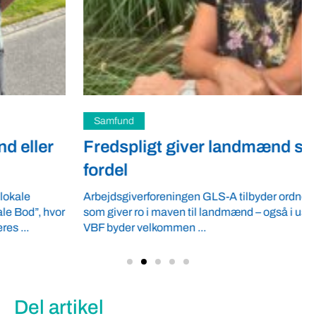
Samfund
Fredspligt giver landmænd strategisk
fordel
Arbejdsgiverforeningen GLS-A tilbyder ordnede forhold,
som giver ro i maven til landmænd – også i usikre tider.
VBF byder velkommen ...
Del artikel