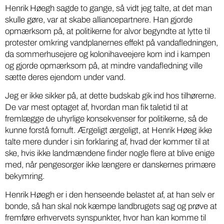
Henrik Høegh sagde to gange, så vidt jeg talte, at det man
skulle gøre, var at skabe alliancepartnere. Han gjorde
opmærksom på, at politikerne for alvor begyndte at lytte til
protester omkring vandplanernes effekt på vandafledningen,
da sommerhusejere og kolonihaveejere kom ind i kampen
og gjorde opmærksom på, at mindre vandafledning ville
sætte deres ejendom under vand.
Jeg er ikke sikker på, at dette budskab gik ind hos tilhørerne.
De var mest optaget af, hvordan man fik taletid til at
fremlægge de uhyrlige konsekvenser for politikerne, så de
kunne forstå fornuft. Ærgeligt ærgeligt, at Henrik Høeg ikke
talte mere dunder i sin forklaring af, hvad der kommer til at
ske, hvis ikke landmændene finder nogle flere at blive enige
med, når pengesorger ikke længere er danskernes primære
bekymring.
Henrik Høegh er i den henseende belastet af, at han selv er
bonde, så han skal nok kæmpe landbrugets sag og prøve at
fremføre erhvervets synspunkter, hvor han kan komme til