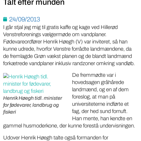
Talt efter munden
24/09/2013
I går stjal jeg mig til gratis kaffe og kage ved Hillerød
Venstreforenings vælgermøde om vandplaner.
Fødevareordfører Henrik Høegh (V) var inviteret, så han
kunne udrede, hvorfor Venstre forrådte landmændene, da
de fremlagde Grøn vækst planen og de blandt landmænd
forkætrede vandplaner inklusiv randzoner omkring vandløb.
De fremmødte var i
hovedsagen gråhårede
landmænd, og en af dem
foreslog, at man på
Henrik Høegh tidl. minister
universiteterne indførte et
for fødevarer, landbrug og
fag, der hed sund fornuft.
fiskeri
Han mente, han kendte en
gammel husmoderkone, der kunne forestå undervisningen.
Udover Henrik Høegh talte også formanden for