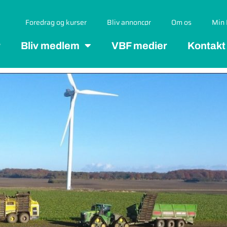
Foredrag og kurser
Bliv annoncør
Om os
Min 
r
Bliv medlem
VBF medier
Kontakt