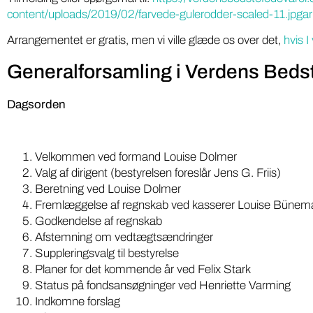
“Din Lokal
gæst, bør være pligtlytning for alle med ...
content/uploads/2019/02/farvede-gulerodder-scaled-11.jpg
fødevarepr
Arrangementet er gratis, men vi ville glæde os over det,
hvis I
Generalforsamling i Verdens Bedst
Dagsorden
Velkommen ved formand Louise Dolmer
Valg af dirigent (bestyrelsen foreslår Jens G. Friis)
Beretning ved Louise Dolmer
Fremlæggelse af regnskab ved kasserer Louise Büne
Godkendelse af regnskab
Afstemning om vedtægtsændringer
Suppleringsvalg til bestyrelse
Planer for det kommende år ved Felix Stark
Status på fondsansøgninger ved Henriette Varming
Indkomne forslag