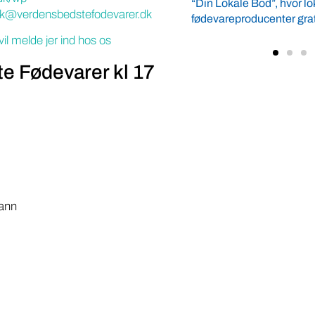
e Bod”, hvor lokale
ark@verdensbedstefodevarer.dk
oducenter gratis kan vise deres ...
 vil melde jer ind hos os
e Fødevarer kl 17
mann