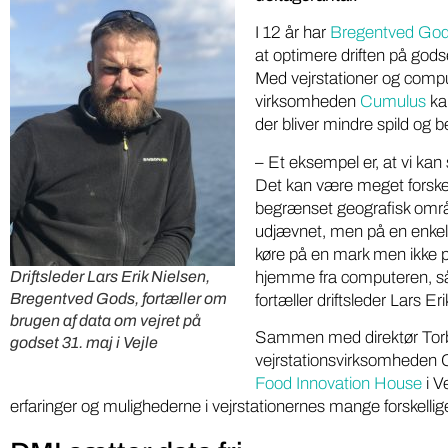
I 12 år har
Bregentved Go
at optimere driften på god
Med vejrstationer og comp
virksomheden
Cumulus
kan
der bliver mindre spild og be
– Et eksempel er, at vi kan s
Det kan være meget forskelli
begrænset geografisk områ
udjævnet, men på en enkelt
køre på en mark men ikke p
hjemme fra computeren, så 
Driftsleder Lars Erik Nielsen,
Bregentved Gods, fortæller om
fortæller driftsleder Lars 
brugen af data om vejret på
Sammen med direktør Torb
godset 31. maj i Vejle
vejrstationsvirksomheden C
Food Innovation House
i V
erfaringer og mulighederne i vejrstationernes mange forskellig