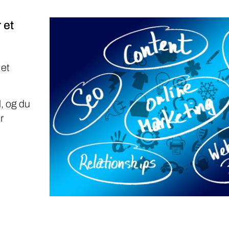
 et
 et
, og du
r