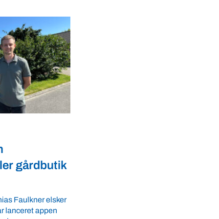
Dyrevelfærd
er landmænd
Dansk biotek styrker
l
dyresundhed og
fødevaresikkerhed i over 
GLS-A tilbyder
r ro i maven til
lande
 tider. VBF byder
Med erfaring fra mere end 60 lande pege