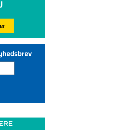
U
her
nyhedsbrev
ÆRE