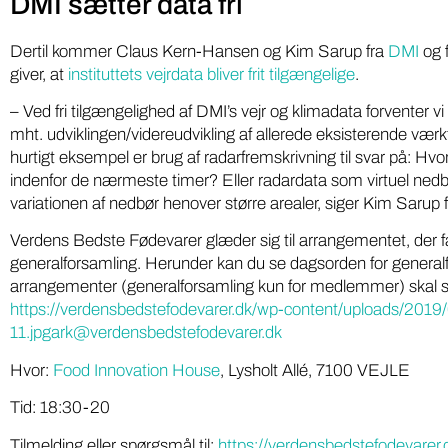
DMI sætter data fri
Dertil kommer Claus Kern-Hansen og Kim Sarup fra
DMI
og 
giver, at
instituttets vejrdata bliver frit tilgængelige
.
– Ved fri tilgængelighed af DMI’s vejr og klimadata forventer v
mht. udviklingen/videreudvikling af allerede eksisterende vær
hurtigt eksempel er brug af radarfremskrivning til svar på: 
indenfor de nærmeste timer? Eller radardata som virtuel nedbø
variationen af nedbør henover større arealer, siger Kim Sarup 
Verdens Bedste Fødevarer glæder sig til arrangementet, der fa
generalforsamling. Herunder kan du se dagsorden for generalf
Iværksæt
Miljø
arrangementer (generalforsamling kun for medlemmer) skal ske
Gratis
DR podcasts om pesticider
https://verdensbedstefodevarer.dk/wp-content/uploads/2019/
11.jpgark@verdensbedstefodevarer.dk
kartoff
bør være pligtlytning for alle
på ny 
med pesticidholdninger
Hvor:
Food Innovation House
, Lysholt Allé, 7100 VEJLE
Tid: 18:30-20
Softwarei
To DR-podcasts om kemikalier med Huxi
lokale grø
Bach som vært og Nina Cedergreen som
Tilmelding eller spørgsmål til:
https://verdensbedstefodevarer.