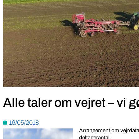
Alle taler om vejret – vi 
16/05/2018
Arrangement om vejrdata 
deltagerantal.