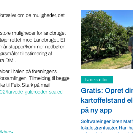
fortæller om de muligheder, det
i store muligheder for landbruget
ktøjer rettet mod Landbruget. Et
Hvornår stopper/kommer nedbøren,
rsmåler til estimering af
fra DMI.
lder i halen på foreningens
orsamlingen. Tilmelding til begge
teri
Samfund
 til Felix Stark på mail
: Opret din
Fredspligt giv
02/farvede-gulerodder-scaled-
elstand eller gårdbutik
strategisk forde
app
Arbejdsgiverforeningen 
ordnede forhold, som give
ngeniøren Mathias Faulkner elsker
landmænd – også i usikre
ntsager. Han har lanceret appen
velkommen ...
dk/wp-