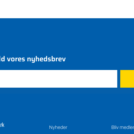
ld vores nyhedsbrev
rk
Nyheder
Bliv medl