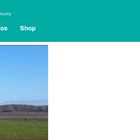
Konto
 os
Shop