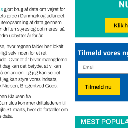
N
ds
gjort brug af data om vejret for
sets jorde i Danmark og udlandet.
uteropsamling af data gennem
Klik 
 driften styres og optimeres, så
dre udbytter år for år.
e, hvor regnen falder helt lokalt.
Tilmeld vores 
gt selv inden for et ret
de. Over et år bliver mængderne
 dag kan det betyde, at vi kan
å en anden, og jeg kan se det
jeg kan styre vores indsats,
Erik Nielsen, Bregentved Gods.
Tilmeld nu
en Klausen fra
umulus kommer driftslederen til
ejle 31 marts, hvor de fortæller om
e data.
MEST POPUL