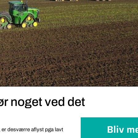
gør noget ved det
Bliv m
er desværre aflyst pga lavt