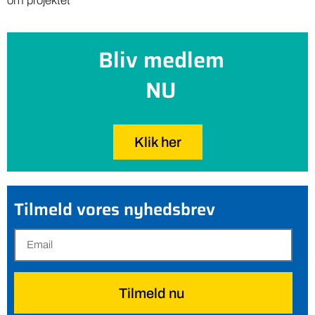
om projektet
Bliv medlem
NU
Klik her
Tilmeld vores nyhedsbrev
Tilmeld nu