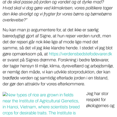
at de skal passe på jorden og vandet og at dyrke mad?
Hvad skal vi dog gøre ved klimakrisen, vores politikere tager
den ikke alvorligt og vi frygter for vores børns og børnebørns
overlevelse?”
Nu kan man jo argumentere for, at det ikke er særlig
bæredygtigt gjort af Signe, at hun rejser verden rundt, men
det der rejseri går nok ikke lige af mode lige med det
samme, så det vil jeg ikke klandre hende. I stedet vil jeg blot
gøre opmærksom på, at
https://verdensbedstefodevarer.dk
er svaret på Signes drømme. Forskning i bedre fødevarer,
der tager hensyn til miljø, klima, dyrevelfærd og arbejdsmiljø,
er nemlig den måde, vi kan udvikle storproduktion, der kan
brødføde verden og samtidig efterlade jorden i en tilstand,
der gør den attraktiv for vores efterkommere.
Jeg har stor
respekt for
økologernes og