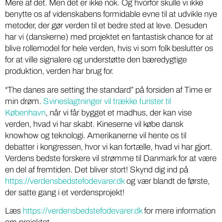
Mere af det. Men det er ikke nok. Og hvorfor skulle vi ikke
benytte os af videnskabens formidable evne til at udvikle nye
metoder, der gør verden til et bedre sted at leve. Desuden
har vi (danskerne) med projektet en fantastisk chance for at
blive rollemodel for hele verden, hvis vi som folk beslutter os
for at ville signalere og understøtte den bæredygtige
produktion, verden har brug for.
“The danes are setting the standard” på forsiden af Time er
min drøm.
Svineslagtninger vil trække turister til
København
, når vi får bygget et madhus, der kan vise
verden, hvad vi har skabt. Kineserne vil købe dansk
knowhow og teknologi. Amerikanerne vil hente os til
debatter i kongressen, hvor vi kan fortælle, hvad vi har gjort.
Verdens bedste forskere vil strømme til Danmark for at være
en del af fremtiden. Det bliver stort! Skynd dig ind på
https://verdensbedstefodevarer.dk
og vær blandt de første,
der satte gang i et verdensprojekt!
Læs
https://verdensbedstefodevarer.dk
for mere information