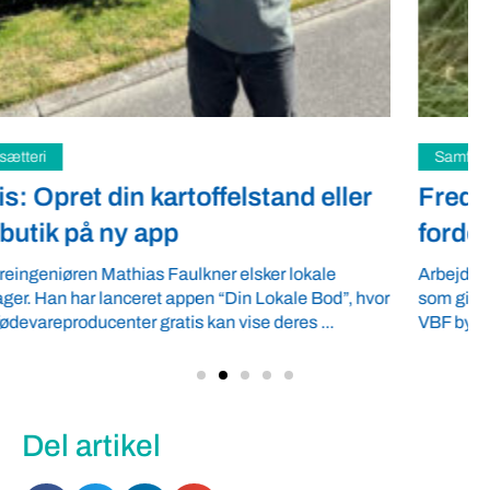
Samfund
Fredspligt giver landmænd strategisk
fordel
Arbejdsgiverforeningen GLS-A tilbyder ordnede forhold,
som giver ro i maven til landmænd – også i usikre tider.
VBF byder velkommen ...
Del artikel