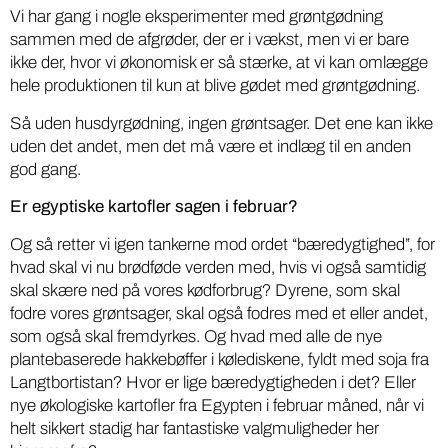
Vi har gang i nogle eksperimenter med grøntgødning
sammen med de afgrøder, der er i vækst, men vi er bare
ikke der, hvor vi økonomisk er så stærke, at vi kan omlægge
hele produktionen til kun at blive gødet med grøntgødning.
Så uden husdyrgødning, ingen grøntsager. Det ene kan ikke
uden det andet, men det må være et indlæg til en anden
god gang.
Er egyptiske kartofler sagen i februar?
Og så retter vi igen tankerne mod ordet “bæredygtighed”, for
hvad skal vi nu brødføde verden med, hvis vi også samtidig
skal skære ned på vores kødforbrug? Dyrene, som skal
fodre vores grøntsager, skal også fodres med et eller andet,
som også skal fremdyrkes. Og hvad med alle de nye
plantebaserede hakkebøffer i kølediskene, fyldt med soja fra
Langtbortistan? Hvor er lige bæredygtigheden i det? Eller
nye økologiske kartofler fra Egypten i februar måned, når vi
helt sikkert stadig har fantastiske valgmuligheder her