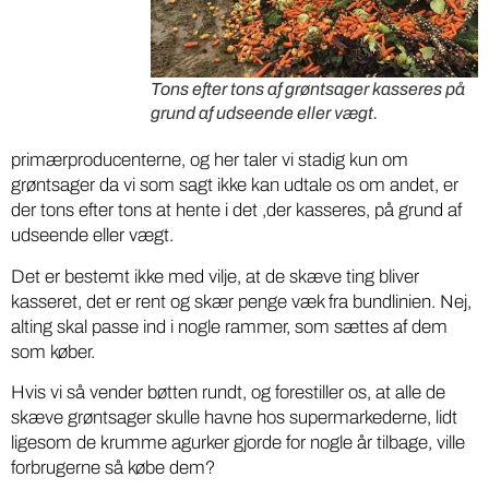
Tons efter tons af grøntsager kasseres på
grund af udseende eller vægt.
primærproducenterne, og her taler vi stadig kun om
grøntsager da vi som sagt ikke kan udtale os om andet, er
der tons efter tons at hente i det ,der kasseres, på grund af
udseende eller vægt.
Det er bestemt ikke med vilje, at de skæve ting bliver
kasseret, det er rent og skær penge væk fra bundlinien. Nej,
alting skal passe ind i nogle rammer, som sættes af dem
som køber.
Hvis vi så vender bøtten rundt, og forestiller os, at alle de
skæve grøntsager skulle havne hos supermarkederne, lidt
ligesom de krumme agurker gjorde for nogle år tilbage, ville
forbrugerne så købe dem?