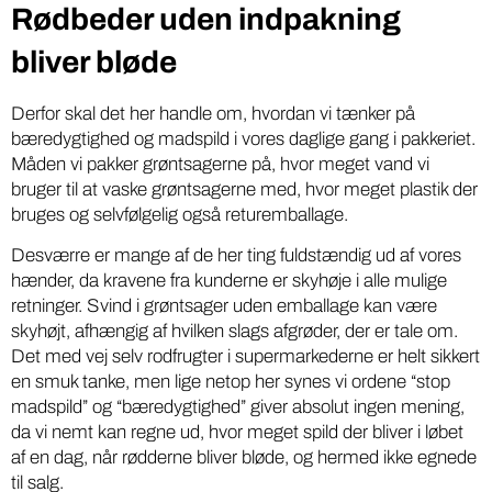
Rødbeder uden indpakning
bliver bløde
Derfor skal det her handle om, hvordan vi tænker på
bæredygtighed og madspild i vores daglige gang i pakkeriet.
Måden vi pakker grøntsagerne på, hvor meget vand vi
bruger til at vaske grøntsagerne med, hvor meget plastik der
bruges og selvfølgelig også returemballage.
Desværre er mange af de her ting fuldstændig ud af vores
hænder, da kravene fra kunderne er skyhøje i alle mulige
retninger. Svind i grøntsager uden emballage kan være
skyhøjt, afhængig af hvilken slags afgrøder, der er tale om.
Det med vej selv rodfrugter i supermarkederne er helt sikkert
en smuk tanke, men lige netop her synes vi ordene “stop
madspild” og “bæredygtighed” giver absolut ingen mening,
da vi nemt kan regne ud, hvor meget spild der bliver i løbet
af en dag, når rødderne bliver bløde, og hermed ikke egnede
til salg.