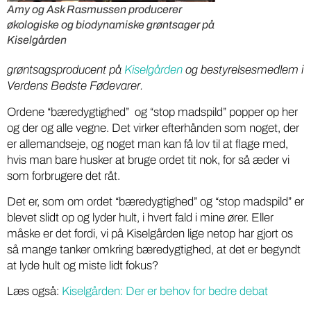
Amy og Ask Rasmussen producerer
økologiske og biodynamiske grøntsager på
Kiselgården
grøntsagsproducent på
Kiselgården
og bestyrelsesmedlem i
Verdens Bedste Fødevarer.
Ordene “bæredygtighed” og “stop madspild” popper op her
og der og alle vegne. Det virker efterhånden som noget, der
er allemandseje, og noget man kan få lov til at flage med,
hvis man bare husker at bruge ordet tit nok, for så æder vi
som forbrugere det råt.
Det er, som om ordet “bæredygtighed” og “stop madspild” er
blevet slidt op og lyder hult, i hvert fald i mine ører. Eller
måske er det fordi, vi på Kiselgården lige netop har gjort os
så mange tanker omkring bæredygtighed, at det er begyndt
at lyde hult og miste lidt fokus?
Læs også:
Kiselgården: Der er behov for bedre debat