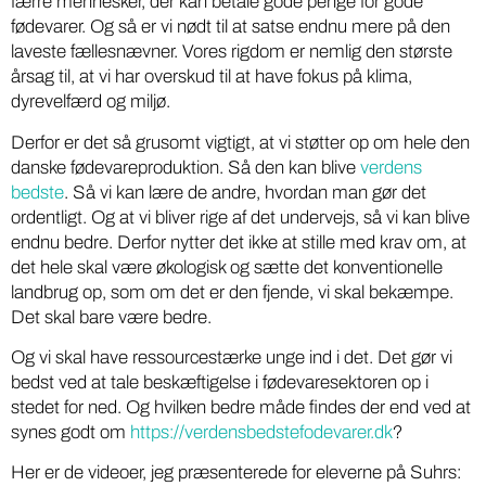
færre mennesker, der kan betale gode penge for gode
fødevarer. Og så er vi nødt til at satse endnu mere på den
laveste fællesnævner. Vores rigdom er nemlig den største
årsag til, at vi har overskud til at have fokus på klima,
dyrevelfærd og miljø.
Derfor er det så grusomt vigtigt, at vi støtter op om hele den
danske fødevareproduktion. Så den kan blive
verdens
bedste
. Så vi kan lære de andre, hvordan man gør det
ordentligt. Og at vi bliver rige af det undervejs, så vi kan blive
endnu bedre. Derfor nytter det ikke at stille med krav om, at
det hele skal være økologisk og sætte det konventionelle
landbrug op, som om det er den fjende, vi skal bekæmpe.
Det skal bare være bedre.
Og vi skal have ressourcestærke unge ind i det. Det gør vi
bedst ved at tale beskæftigelse i fødevaresektoren op i
stedet for ned. Og hvilken bedre måde findes der end ved at
synes godt om
https://verdensbedstefodevarer.dk
?
Her er de videoer, jeg præsenterede for eleverne på Suhrs: