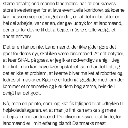
større arealer, end mange landmænd har, at der kræves
store investeringer for at lave eventuelle korridorer, så køerne
kan passere veje og meget andet, og at det indbefatter en
hel del arbejde, var der en, der gav udtryk for, at landmænd,
der er er for dovne til det arbejde, måske skulle vælge et
andet erhverv.
Det er en fair pointe. Landmænd, der ikke gider gøre det
godt for deres dyr, skal ikke være landmænd. At det betyder,
at køer SKAL på græs, er jeg ikke nødvendigvis enig i. Jeg
tror fint, man kan have køer opstaldet, som har det fint, og
det er ikke et problem, at køerne bliver malket af robotter og
fodres af maskiner. Køerne er fucking ligeglade med, om der
kommer et menneske og klør dem bag ørerne, hvis de i
øvrigt har det godt.
Nå, men en pointe, som jeg ikke fik lejlighed til at udtrykke til
højskoledeltageren, er, at man jo fint kan ønske sig mere
arbejdsomme landmænd. De bliver nok svære at finde, for
landmænd er i min erfaring blandt Danmarks mest