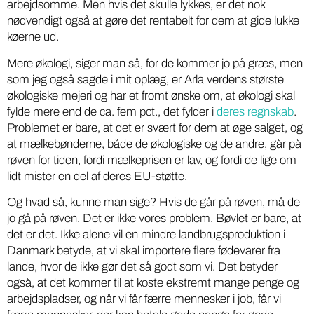
arbejdsomme. Men hvis det skulle lykkes, er det nok
nødvendigt også at gøre det rentabelt for dem at gide lukke
køerne ud.
Mere økologi, siger man så, for de kommer jo på græs, men
som jeg også sagde i mit oplæg, er Arla verdens største
økologiske mejeri og har et fromt ønske om, at økologi skal
fylde mere end de ca. fem pct., det fylder i
deres regnskab
.
Problemet er bare, at det er svært for dem at øge salget, og
at mælkebønderne, både de økologiske og de andre, går på
røven for tiden, fordi mælkeprisen er lav, og fordi de lige om
lidt mister en del af deres EU-støtte.
Og hvad så, kunne man sige? Hvis de går på røven, må de
jo gå på røven. Det er ikke vores problem. Bøvlet er bare, at
det er det. Ikke alene vil en mindre landbrugsproduktion i
Danmark betyde, at vi skal importere flere fødevarer fra
lande, hvor de ikke gør det så godt som vi. Det betyder
også, at det kommer til at koste ekstremt mange penge og
arbejdspladser, og når vi får færre mennesker i job, får vi