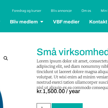
Foredrag og kurser
Bliv annoncør
Om os
Min 
r
Bliv medlem
VBF medier
Kontakt
Små virksomhed
Lorem ipsum dolor sit amet, consectet
adipiscing elit, sed diam nonummy ni
tincidunt ut laoreet dolore magna aliqu
volutpat. Ut wisi enim ad minim venia
nostrud exerci tation ullamcorper susci
nisl ut aliquip ex ea commodo consequa
kr.
1,500.00
/ year