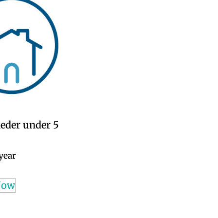
eder under 5
 year
Now