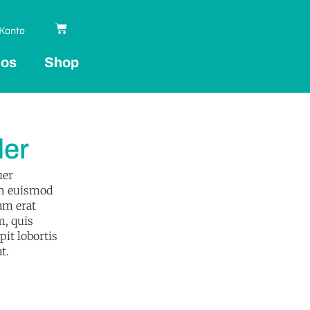
Konto
 os
Shop
er
uer
bh euismod
am erat
m, quis
pit lobortis
t.