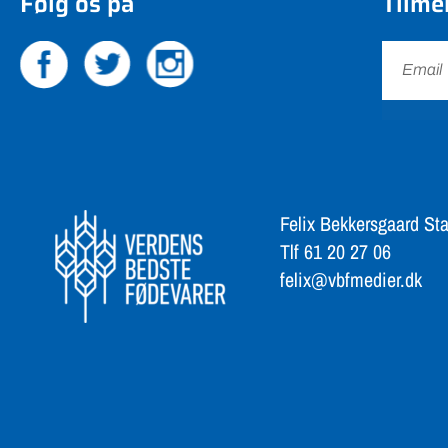
Følg os på
Tilme
Felix Bekkersgaard Sta
Tlf 61 20 27 06
felix@vbfmedier.dk