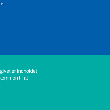
cør
ivet er indholdet
lkommen til at
s.