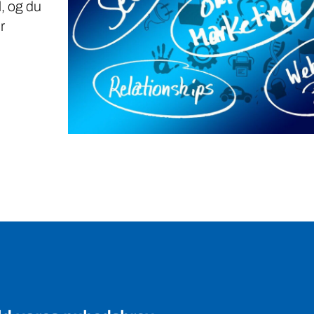
, og du
r