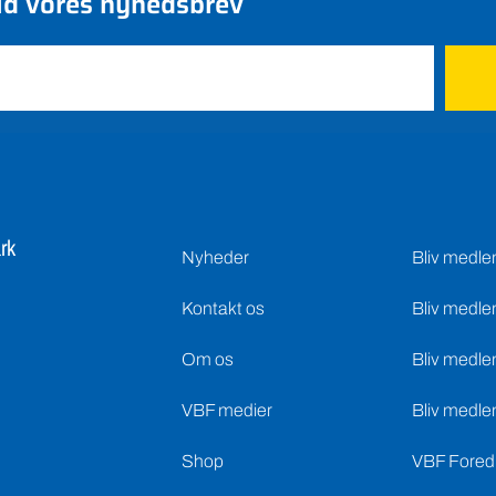
ld vores nyhedsbrev
rk
Nyheder
Bliv medl
Kontakt os
Bliv medle
Om os
Bliv medle
VBF medier
Bliv medle
Shop
VBF Foredr