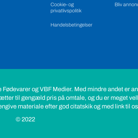
Cookie- og
Bliv annon
privatlivspolitik
Handelsbetingelser
e Fødevarer og VBF Medier. Med mindre andet er ang
ætter til gengæld pris på omtale, og du er meget ve
ngive materiale efter god citatskik og med link til o
© 2022