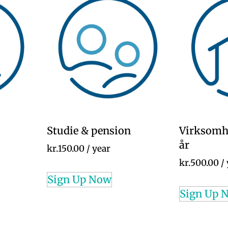
Studie & pension
Virksomh
år
kr.
150.00
/ year
kr.
500.00
/
Sign Up Now
Sign Up 