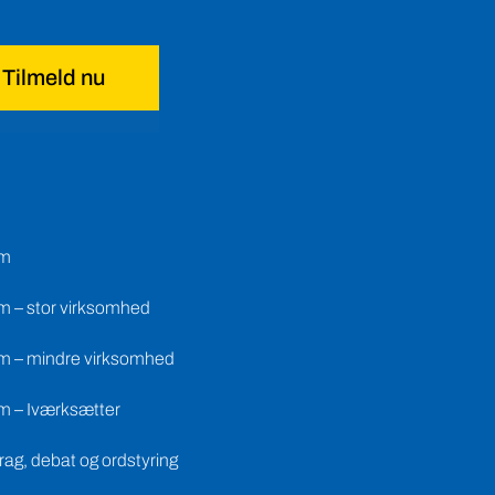
Tilmeld nu
em
m – stor virksomhed
m – mindre virksomhed
m – Iværksætter
ag, debat og ordstyring