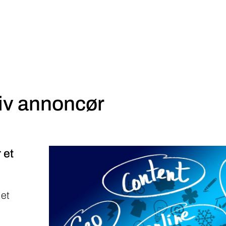
iv annoncør
 et
 et