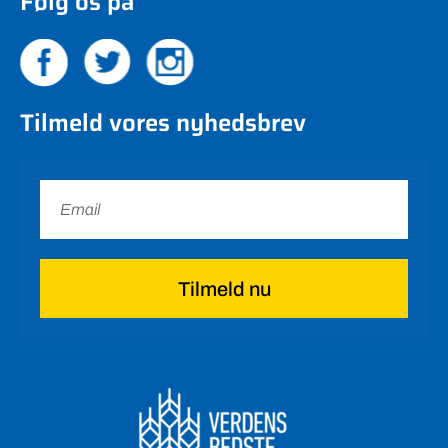
Følg os på
Tilmeld vores nyhedsbrev
Tilmeld nu