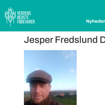
Nyhede
Jesper Fredslund 