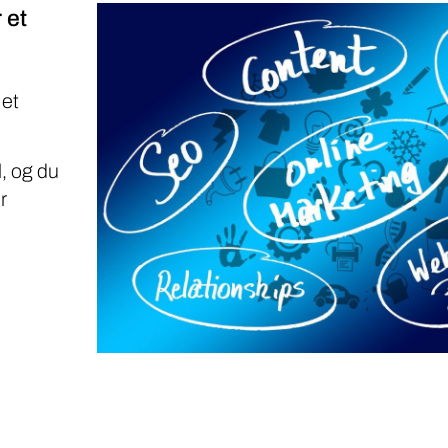
 et
 et
, og du
r