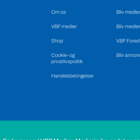
Om os
Bliv medle
VBF medier
Bliv medle
Shop
VBF Foredr
Cookie- og
Bliv annon
privatlivspolitik
Handelsbetingelser