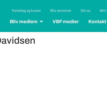
Foredrag og kurser
Bliv annoncør
Om os
Min 
r
Bliv medlem
VBF medier
Kontakt
Davidsen