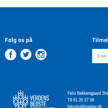
Følg os på
Tilme
Felix Bekkersgaard Sta
Tlf 61 20 27 06
felix@vbfmedier.dk