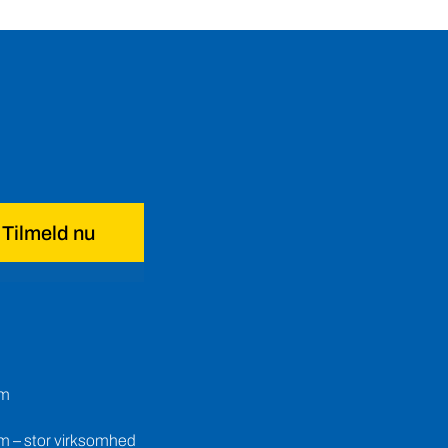
Tilmeld nu
em
m – stor virksomhed