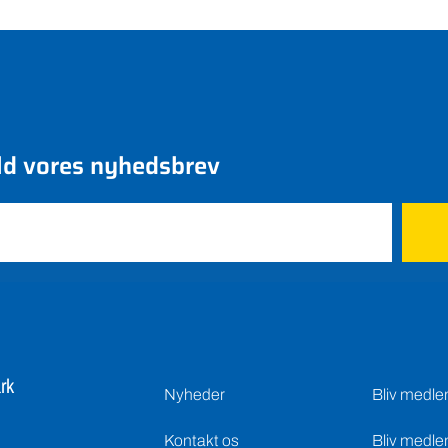
ld vores nyhedsbrev
rk
Nyheder
Bliv medl
Kontakt os
Bliv medle