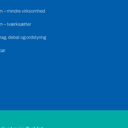
m – mindre virksomhed
m – Iværksætter
ag, debat og ordstyring
cør