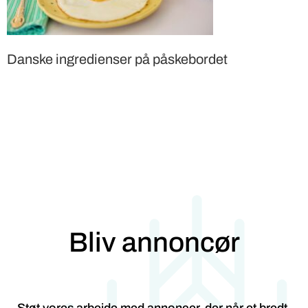
Danske ingredienser på påskebordet
Bliv annoncør
Støt vores arbejde med annoncer, der når et bredt