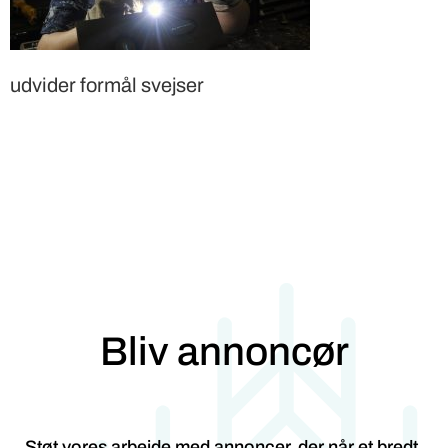
udvider formål svejser
Bliv annoncør
Støt vores arbejde med annoncer, der når et bredt