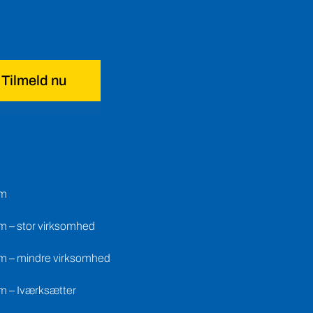
Tilmeld nu
em
m – stor virksomhed
m – mindre virksomhed
m – Iværksætter