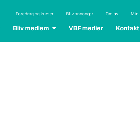
Foredrag og kurser
Bliv annoncør
Om os
Min 
r
Bliv medlem
VBF medier
Kontakt