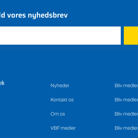
ld vores nyhedsbrev
rk
Nyheder
Bliv medl
Kontakt os
Bliv medle
Om os
Bliv medle
VBF medier
Bliv medle