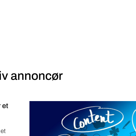
iv annoncør
 et
 et