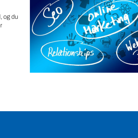
, og du
r