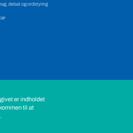
ag, debat og ordstyring
cør
ivet er indholdet
lkommen til at
s.