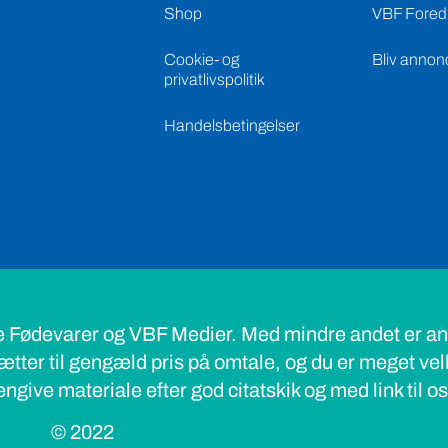
Shop
VBF Foredr
Cookie- og
Bliv annon
privatlivspolitik
Handelsbetingelser
e Fødevarer og VBF Medier. Med mindre andet er ang
ætter til gengæld pris på omtale, og du er meget ve
ngive materiale efter god citatskik og med link til o
© 2022