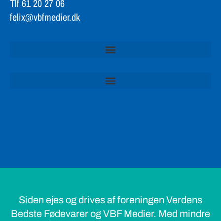
Tlf 61 20 27 06
felix@vbfmedier.dk
Siden ejes og drives af foreningen Verdens
Bedste Fødevarer og VBF Medier. Med mindre