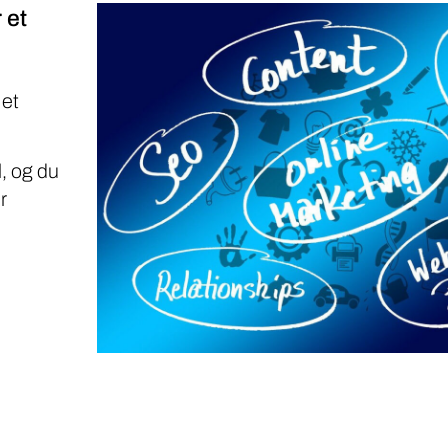
 et
 et
, og du
r