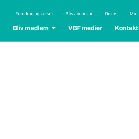
Foredrag og kurser
Bliv annoncør
Om os
Min 
r
Bliv medlem
VBF medier
Kontakt