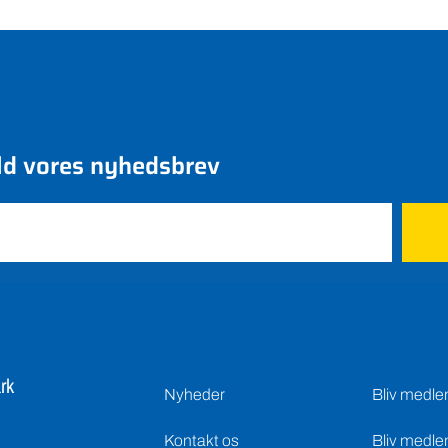
ld vores nyhedsbrev
rk
Nyheder
Bliv medl
Kontakt os
Bliv medle