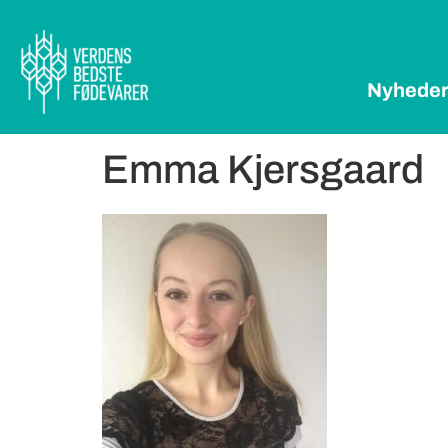
Nyhede
Emma Kjersgaard