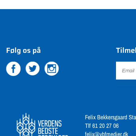
Følg os på
Tilme
Felix Bekkersgaard Sta
Tlf 61 20 27 06
felix@vbfmedier.dk