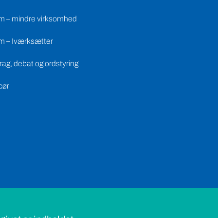
m – mindre virksomhed
m – Iværksætter
ag, debat og ordstyring
cør