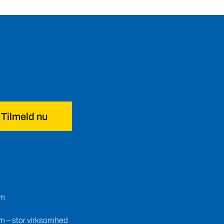
Tilmeld nu
em
m – stor virksomhed