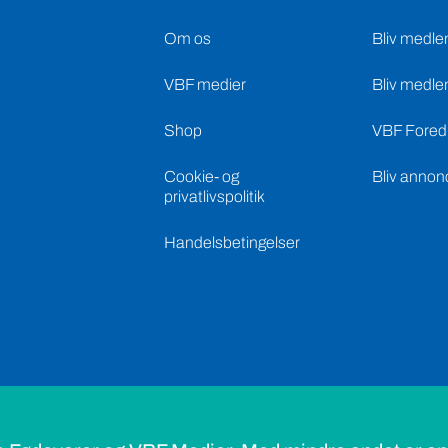
Om os
Bliv medle
VBF medier
Bliv medle
Shop
VBF Foredr
Cookie- og
Bliv annon
privatlivspolitik
Handelsbetingelser